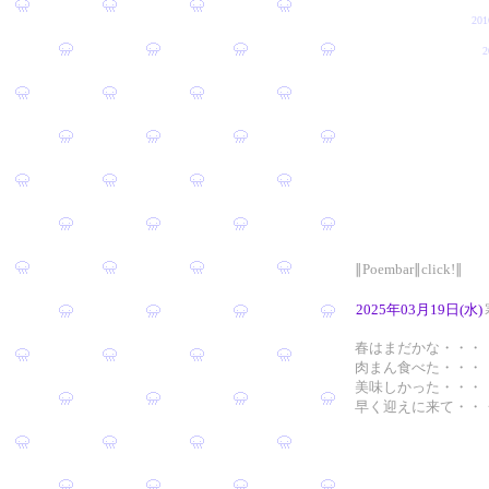
20
∥Poembar∥click!∥
2025年03月19日(水)
春はまだかな・・・
肉まん食べた・・・
美味しかった・・・
早く迎えに来て・・