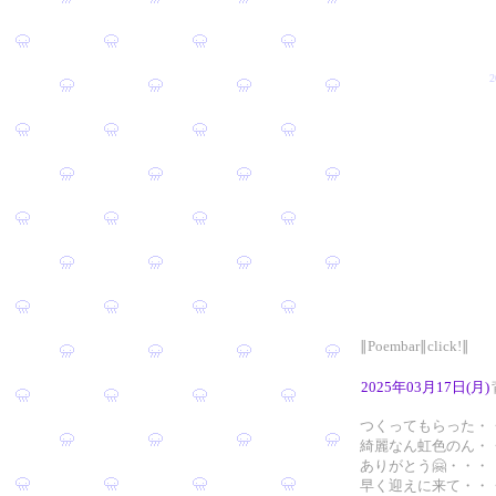
∥Poembar∥click!∥
2025年03月17日(月)
つくってもらった・
綺麗なん虹色のん・
ありがとう🤗・・・
早く迎えに来て・・