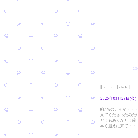
20
∥Poembar∥click!∥
2025年03月28日(金)
約7名の方々が・・
見てくださったみた
どうもありがとう🤗
早く迎えに来て・・