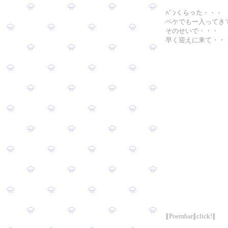
ﾊﾞﾝくらった・・・
ペケでもー入ってき
そのせいで・・・
早く迎えに来て・・
∥Poembar∥click!∥