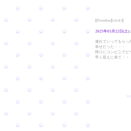
∥Poembar∥click!∥
2025年03月22日(土)
連れていってもらっ
幸せだった・・・
帰りにコンビニでビ
早く迎えに来て・・
201