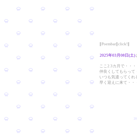
∥Poembar∥click!∥
2025年03月08日(土)
ここ2.3カ月で・・・
仲良くしてもらって
いつも気遣ってくれ
早く迎えに来て・・