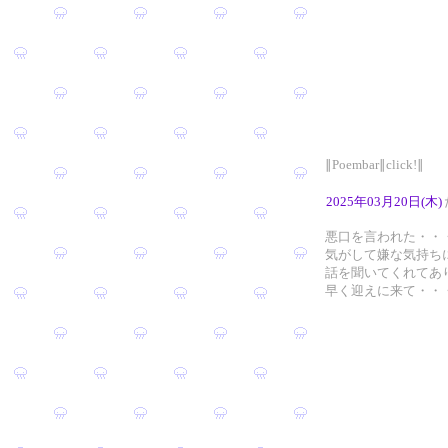
∥Poembar∥click!∥
2025年03月20日(木)
悪口を言われた・・
気がして嫌な気持ち
話を聞いてくれてあり
早く迎えに来て・・