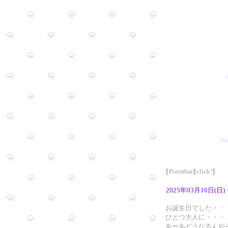
20
∥Poembar∥click!∥
2025年03月16日(日)
お誕生日でした・・
ひとつ大人に・・・
あーあどうなるんや