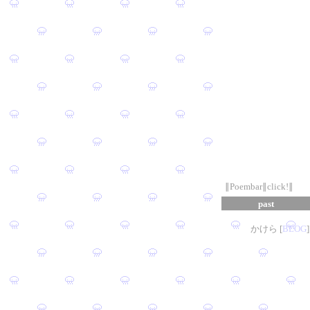
∥Poembar∥click!∥
past
かけら [
B
L
OG
]