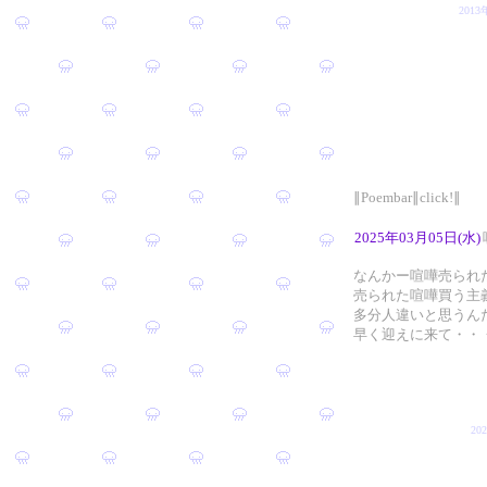
201
∥Poembar∥click!∥
2025年03月05日(水)
なんかー喧嘩売られ
売られた喧嘩買う主
多分人違いと思うん
早く迎えに来て・・
2