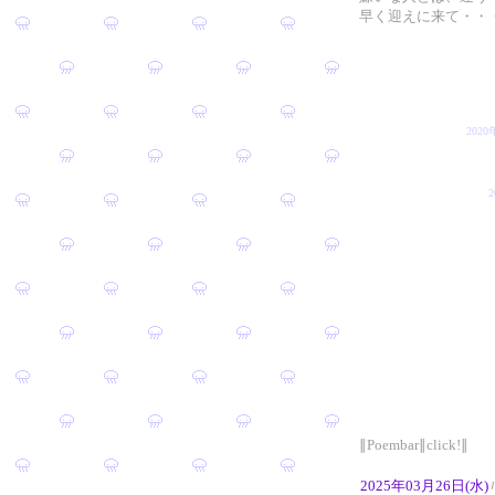
早く迎えに来て・・
202
∥Poembar∥click!∥
2025年03月26日(水)