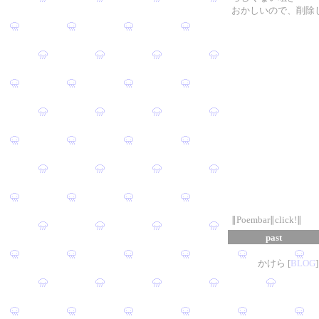
おかしいので、削除
∥Poembar∥click!∥
past
かけら [
B
L
OG
]