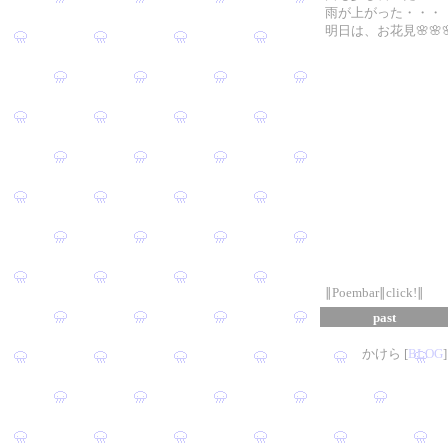
雨が上がった・・・
明日は、お花見🌸🌸
∥Poembar∥click!∥
past
かけら [
B
L
OG
]