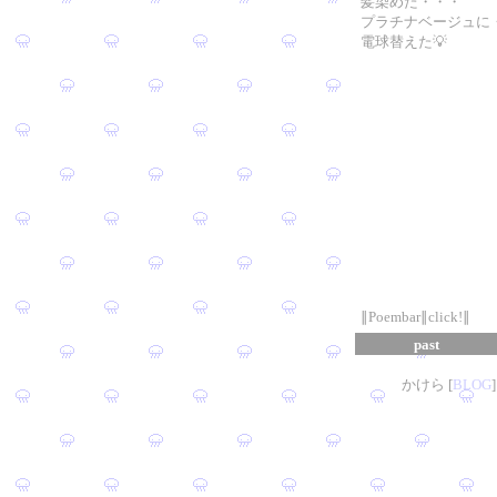
髪染めた・・・
プラチナベージュに
電球替えた💡
∥Poembar∥click!∥
past
かけら [
B
L
OG
]