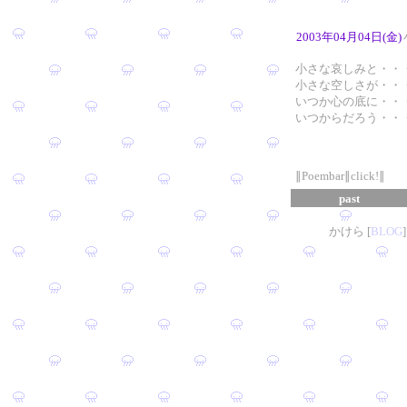
2003年04月04日(金)
小さな哀しみと・・
小さな空しさが・・
いつか心の底に・・
いつからだろう・・
∥Poembar∥click!∥
past
かけら [
B
L
OG
]