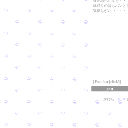
蛍光緑色かなぁ・・
草取りの音もパンと
気持ちがいい・・・
∥Poembar∥click!∥
past
かけら [
B
L
OG
]