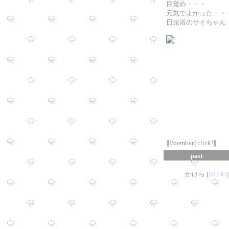
目覚め・・・
元気でよかった・・
日光浴のサイちゃん
∥Poembar∥click!∥
past
かけら [
B
L
OG
]