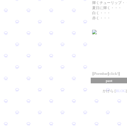
輝くチューリップ・
夏日に輝く・・・
白く・・・
赤く・・・
∥Poembar∥click!∥
past
かけら [
B
L
OG
]