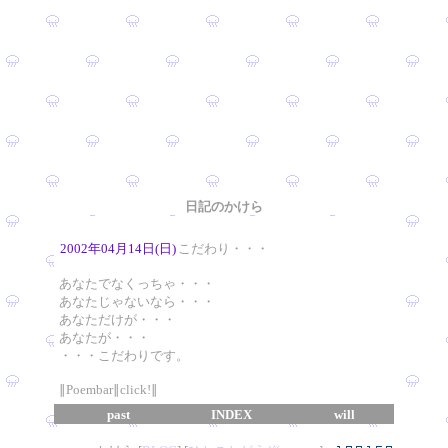
日記のかけら
2002年04月14日(日)
こだわり・・・
あなたでなくっちゃ・・・
あなたじゃないなら・・・
あなただけが・・・
あなたが・・・
・・・こだわりです。
∥Poembar∥click!∥
past
INDEX
will