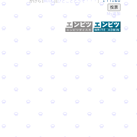
かけら [
B
L
OG
] [
ひとことどうぞ・・・
］
My追加