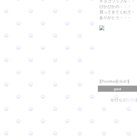
チョコワッフル・・
ぴかぴかの・・・
買ってきてくれて・
ありがとう・・・
∥Poembar∥click!∥
past
かけら [
B
L
OG
]