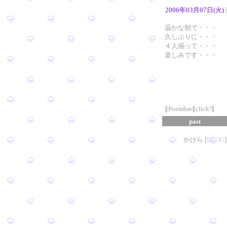
2006年03月07日(火)
温かな朝で・・・
久しぶりに・・・
４人揃って・・・
楽しみです・・・
∥Poembar∥click!∥
past
かけら [
B
L
OG
]