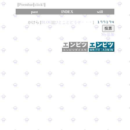
∥Poembar∥click!∥
past
INDEX
will
かけら [
B
L
OG
] [
ひとことどうぞ・・・
］
My追加