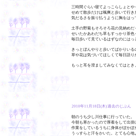
三時間ぐらい寝てよっこらしょとや
せめて散歩だけは颯爽と歩いて行き
気だるさを振り払うように胸をはっ
土手の野菊もそろそろ花の見納めだ
せいたかあわだち草もすっかり茶色
毎日歩いて見ているはずなのにはっ
きっとぼんやりと歩いてばかりいる
草や花は気づいてほしくて毎日語り
もっと耳を澄ましてみなくてはとき
2010年11月18日(木)
過去のじぶん
朝のうち少し川仕事に行っていた。
今朝も寒かったので厚着をして出掛
作業をしているうちに身体がぽかぽ
うっすらと汗をかいた。とても心地