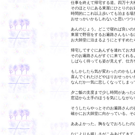
仕事を終えて帰宅する道。四万十大
そのほとりにある東屋にひとりのお
時間的にこれ以上歩いても泊まる場
おせっかいかもしれないと思いつつ
あんのじょう。どこで寝れば良いの
東屋で野宿をするお遍路さんもいる
お大師堂に泊まるようにとすすめた
帰宅してすぐにあんずを連れてお大
そのお遍路さんがすぐに来てくれる
しばらく待っても姿が見えず、仕方
もしかしたら気が変わったのかもし
喜んでくれたけどやはりおせっかい
なんだか一気に悲しくなってしまっ
夕ご飯の支度まで少し時間があった
窓辺から土手のほうを気にしながら
そうしたらやっとそのお遍路さんの
確かにお大師堂に向かっている。そ
ああよかった。胸をなでおろしたの
なによりも嬉しさがこみあげてきて