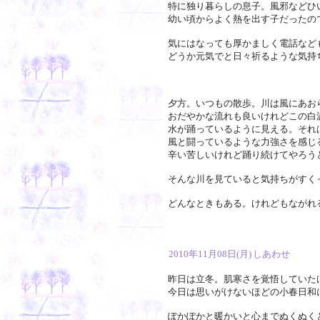
特に独り暮らしの息子。風邪などひ
幼い頃からよく熱を出す子だったの
気にはなっても厚かましく電話など
どうか元気でと日々祈るような気持
夕方。いつもの散歩。川は風にあお
おだやかな流れも良いけれどこの白
水が踊っているように見える。それ
風と闘っているような力強さを感じ
辛い苦しいけれど踊り続けてやろう
そんな川を見ていると気持ちがすく
どんなときもある。けれどもながれ
2010年11月08日(月)
しあわせ
昨日は立冬。肌寒さを覚悟していた
今日は思いがけないほどの小春日和
ぽかぽかと暖かいと心までぬくぬく