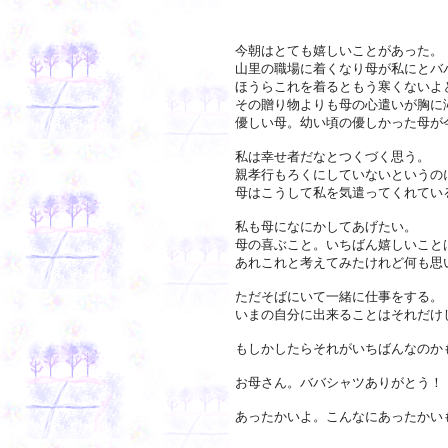
今朝はとても嬉しいことがあった。
山里の職場に着くなり母が私にとバ
ほうらこれを着るともう寒くないよ
その贈り物よりも母の心遣いが胸に
優しい母。幼い頃の優しかった母が
私は幸せ者だなとつくづく思う。
親孝行もろくにしていないというの
母はこうして私を気遣ってくれてい
私も母になにかしてあげたい。
母の喜ぶこと。いちばん嬉しいこと
あれこれと考えてみたけれど何も思
ただそばにいて一緒に仕事をする。
いまの自分に出来ることはそれだけ
もしかしたらそれがいちばんなのか
お母さん。ババシャツありがとう！
あったかいよ。こんなにあったかい