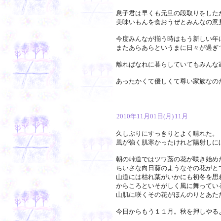
息子君は早くも元旦の段取りをした
美味いもんを食おうぜとみんなの意
今度みんなが揃う時はもう新しい年
またあらあらというまに日々が過ぎ
離ればなれに暮らしていてもみんな
あったかくて優しくて尊い家族なの
2010年11月01日(月)
11月
久しぶりにすっきりとよく晴れた。
風が強く肌寒かったけれど陽射しに
朝の峠道ではツワ蕗の花が咲き始め
ちいさな向日葵のようなその花がと
山道には枯れ葉がいかにも初冬を思
からころといそがしく風に舞ってい
山肌に咲くその花がほんのりとあた
今日からもう１１月。秋を押しやる