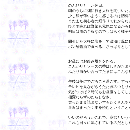
のんびりとした休日。
朝のうちに畑に行き大根を間引いた
少し緑が薄いように感じるのは肥料
まだまだ初心者の畑作りでわからな
ひと雨降れば野菜も元気になるかも
明日は雨の予報なのでしばらく様子
間引いた大根に塩をして浅漬け風に
ポン酢醤油で食べる。さっぱりとし
お昼にはお好み焼きを作る。
こんがりとソースの香ばしさがたま
ふたり向かい合ってたまにはこんな
午後は炬燵でごろごろ過ごす。すっ
テレビを見ながらうたた寝のつもり
気がつけば２時間もお昼寝をしてし
相変わらずのだらしなさ。
買ったまま読まない本もたくさんあ
最近はまったく本を読むということ
いいのだろうかこれで。意欲という
これも日々に流されているのだとし