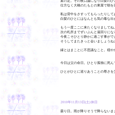
案の定。その夜口論になり白髪のひ
仕方なく大橋のたもとの東屋で朝を
私は背中をさすってもらったりして
白髪のひとにはなんとも気の毒な出
もう一度ここに来たくなりましてね
次の札所までずいぶんと遠回りにな
今夜こそひとり静かに過ごす事がで
そうしてまたきっと会いましょうね
縁とはまことに不思議なこと。穏や
今日は父の命日。ひとり孤独に死ん
ひとがひとに巡りあうことの尊さを
2010年11月13日(土)
休日
曇り日。雨が降りそうで降らないま