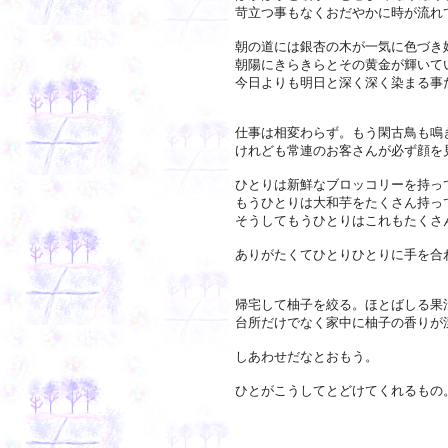
苛立つ事もなくおだやかに時が流れ
朝の道には銀杏の木が一気に色づき
朝陽にきらきらとその黄金が輝いて
今日よりも明日と深く深く染まる事
仕事は相変わらず。もう閑古鳥も鳴
けれども常連のお客さんが必ず顔を
ひとりは新鮮なブロッコリーを持っ
もうひとりは大和芋をたくさん持っ
そうしてもうひとりはこれもたくさ
ありがたくてひとりひとりに手を合
帰宅して柚子を絞る。ほとばしる果
台所だけでなく家中に柚子の香りが
しあわせだなとおもう。
ひとがこうしてとどけてくれるもの