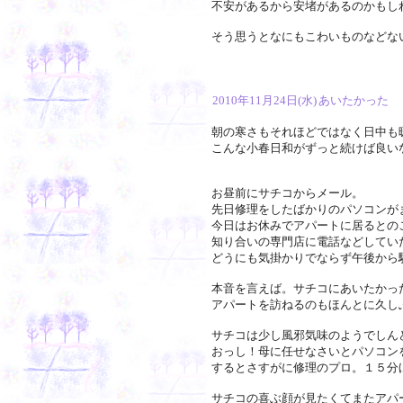
不安があるから安堵があるのかもし
そう思うとなにもこわいものなどな
2010年11月24日(水)
あいたかった
朝の寒さもそれほどではなく日中も
こんな小春日和がずっと続けば良い
お昼前にサチコからメール。
先日修理をしたばかりのパソコンが
今日はお休みでアパートに居るとの
知り合いの専門店に電話などしてい
どうにも気掛かりでならず午後から
本音を言えば。サチコにあいたかっ
アパートを訪ねるのもほんとに久し
サチコは少し風邪気味のようでしん
おっし！母に任せなさいとパソコン
するとさすがに修理のプロ。１５分
サチコの喜ぶ顔が見たくてまたアパ