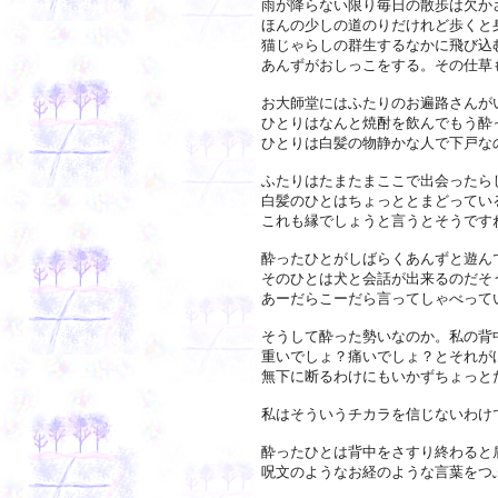
雨が降らない限り毎日の散歩は欠か
ほんの少しの道のりだけれど歩くと
猫じゃらしの群生するなかに飛び込
あんずがおしっこをする。その仕草
お大師堂にはふたりのお遍路さんが
ひとりはなんと焼酎を飲んでもう酔
ひとりは白髪の物静かな人で下戸な
ふたりはたまたまここで出会ったら
白髪のひとはちょっととまどってい
これも縁でしょうと言うとそうです
酔ったひとがしばらくあんずと遊ん
そのひとは犬と会話が出来るのだそ
あーだらこーだら言ってしゃべって
そうして酔った勢いなのか。私の背
重いでしょ？痛いでしょ？とそれが
無下に断るわけにもいかずちょっと
私はそういうチカラを信じないわけ
酔ったひとは背中をさすり終わると
呪文のようなお経のような言葉をつ