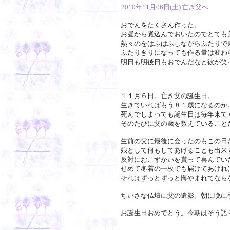
2010年11月06日(土)
亡き父へ
おでんをたくさん作った。
お昼から煮込んでおいたのでとても
熱々のをはふはふしながらふたりで
ふたりきりになっても作る量は変わ
明日も明後日もおでんだなと彼が笑
１１月６日。亡き父の誕生日。
生きていればもう８１歳になるのか
死んでしまっても誕生日は毎年来て
そのたびに父の歳を数えていること
生前の父に最後に会ったのもこの日
娘として何もしてあげることも出来
反対におこずかいを貰って喜んでい
せめて冬着の一枚でも届けてあげれ
それはずっとずっと悔やまれてなら
ちいさな仏壇に父の遺影。朝に晩に
お誕生日おめでとう。今朝はそう語