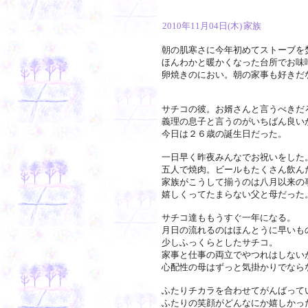
2010年11月04日(木)
家族
朝の肌寒さに今年初めてストーブを
ほんわかと暖かくなった台所でお味
卵焼きのにおい。朝の家事も好きだ
サチコの彼。お婿さんと言うべきだ
義理の息子と言うのがいちばん良い
今日は２６歳の誕生日だった。
一日早く昨夜みんなでお祝いをした
五人で焼肉。ビールもたくさん飲ん
家族がこうして揃うのは八月以来の
嬉しくってたまらない父と母だった
サチコ達ももうすぐ一年になる。
月日の流れるのはほんとうに早いも
少しふっくらとしたサチコ。
家事と仕事の両立でやつれはしない
心配性の母はずっと気掛かりでなら
ふたりチカラを合わせてがんばって
ふたりの笑顔がどんなにか嬉しかっ