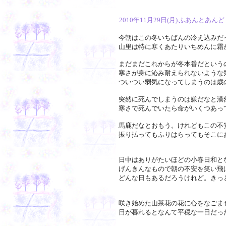
2010年11月29日(月)
ふあんとあんど
今朝はこの冬いちばんの冷え込みだ
山里は特に寒くあたりいちめんに霜
まだまだこれからが冬本番だという
寒さが身に沁み耐えられないような
ついつい弱気になってしまうのは歳
突然に死んでしまうのは嫌だなと漠
寒さで死んでいたら命がいくつあっ
馬鹿だなとおもう。けれどもこの不
振り払ってもふりはらってもそこに
日中はありがたいほどの小春日和と
げんきんなもので朝の不安を笑い飛
どんな日もあるだろうけれど。きっ
咲き始めた山茶花の花に心をなごま
日が暮れるとなんて平穏な一日だっ