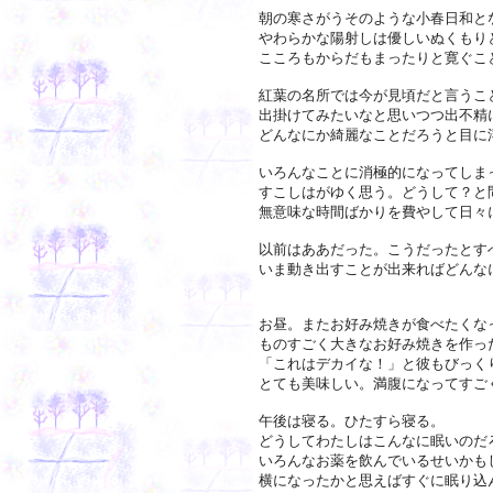
朝の寒さがうそのような小春日和と
やわらかな陽射しは優しいぬくもり
こころもからだもまったりと寛ぐこ
紅葉の名所では今が見頃だと言うこ
出掛けてみたいなと思いつつ出不精
どんなにか綺麗なことだろうと目に
いろんなことに消極的になってしま
すこしはがゆく思う。どうして？と
無意味な時間ばかりを費やして日々
以前はああだった。こうだったとす
いま動き出すことが出来ればどんな
お昼。またお好み焼きが食べたくな
ものすごく大きなお好み焼きを作っ
「これはデカイな！」と彼もびっく
とても美味しい。満腹になってすご
午後は寝る。ひたすら寝る。
どうしてわたしはこんなに眠いのだ
いろんなお薬を飲んでいるせいかも
横になったかと思えばすぐに眠り込