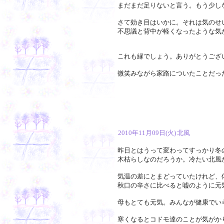
まだまだ足りないと言う。もう少し
さて効き目はいかに。それは気のせ
不思議と背中が軽くなったような気
これも縁でしょう。ありがとうござ
微笑みながら家路についたことだっ
2010年11月09日(火)
北風
昨日とはうって変わってすっかり冬
木枯らしなのだろうか。冷たい北風
気温の差にとまどっていたけれど、
秋口の辛さに比べると嘘のように元
母もとても元気。みんなが健康でい
寒くなるとコドモ達のことが気がか