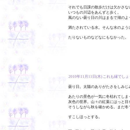
それでも日課の散歩だけは欠かさな
いつもの川辺をあんずと歩く。
風のない曇り日の川はまるで湖のよ
満たされている水。そんな水のよう
たりないものなどなにもなかった。
2010年11月11日(木)
これも縁でしょ
曇り日。太陽のありがたさをしみじ
あたりの景色が一気に冬枯れてしま
灰色の世界。山々の紅葉にはっと目
そうしながら秋を確かめる。まだ冬
すこしほっとする。