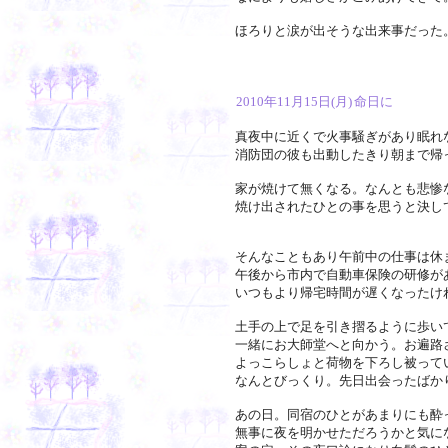
ほろりと涙が出そうな出来事だった
2010年11月15日(月)
命日に
真夜中に近くで火事騒ぎがあり眠れ
消防団の彼も出動したきり朝まで帰
家が焼けて無くなる。なんとも悲惨
焼け出されたひとの事を思うと決し
そんなこともあり午前中の仕事は休
午後から市内で自動車保険の研修が
いつもより帰宅時間が遅くなったけ
土手の上で足を引き摺るように歩い
一緒にお大師堂へと向かう。お遍路
よっこらしょと荷物を下ろし被って
なんとびっくり。先日出会ったばか
あの日。同宿のひとがあまりにも酔
無事に夜を明かせただろうかと気に