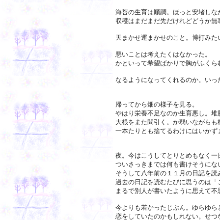
海苔の生育は順調。ほっと安堵しな
収穫はまだまだ先だけれどどうか無
天まかせ運まかせのこと。博打みた
悪いことは考えたくはなかった。
かといって希望ばかりで胸がふくら
なるようになってくれるのか。いっ
帰ってから畑の様子を見る。
やはり栄養不足なのか生育悪し。堆
大根をまた間引く。か弱いながらも
一本たりとも捨てるわけにはいかず
夜。今はこうしてとりとめもなく一
ついさっきまでは何も書けそうにな
そうして八年前の１１月の日記を読
過去の日記を読むたびに思うのは「
まるで別人が書いたように思えて不
今よりも若かったじぶん。ゆらゆら
恋をしていたのかもしれない。せつ