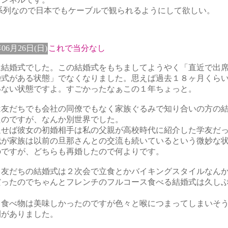
V系列なので日本でもケーブルで観られるようにして欲しい。
年06月26日(日)
これで当分なし
は結婚式でした。この結婚式をもちましてようやく「直近で出
婚式がある状態」でなくなりました。思えば過去１８ヶ月くら
いない状態ですよ。すごかったなぁこの１年ちょっと。
は友だちでも会社の同僚でもなく家族ぐるみで知り合いの方の
たのですが、なんか別世界でした。
返せば彼女の初婚相手は私の父親が高校時代に紹介した学友だ
我が家族は以前の旦那さんとの交流も続いているという微妙な
のですが、どちらも再婚したので何よりです。
て友だちの結婚式は２次会で立食とかバイキングスタイルなん
だったのでちゃんとフレンチのフルコース食べる結婚式は久し
。
て食べ物は美味しかったのですが色々と喉につまってしまいそ
間がありました。