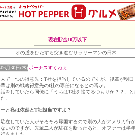
現在貯金10万以下
オの道をひたすら突き進むサラリーマンの日常
年06月30日(木)
ボーナスすくねぇ
３人で一つの得意先：T社を担当しているのですが、後輩が明日
先輩は別の戦略得意先のI社の専任になるとの噂が。
う話をしていたら同僚に「うちはT社を捨てるつもりか？？」と
した。
えーと
私は依然とT社担当ですよ？
間駐在していた人がそろそろ帰国するので別の人がアメリカ行
けないのですが、先輩二人が駐在を断ったあと、オファーは半
に行きました。