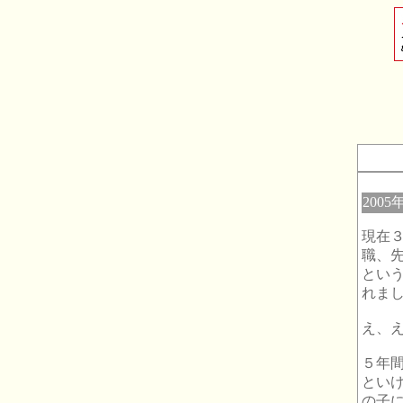
2005
現在
職、
とい
れま
え、
５年
とい
の子