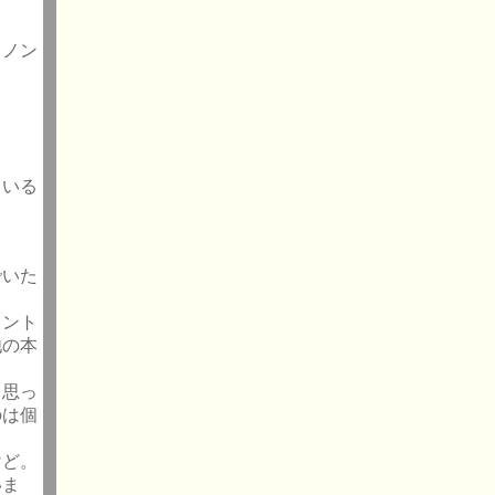
うノン
ている
でいた
イント
他の本
と思っ
のは個
けど。
いま