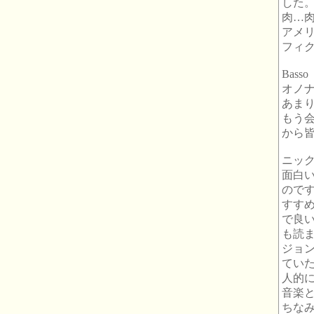
した
肉…
アメ
フィ
Bas
オノ
あま
もう
から
ニッ
面白
ので
すす
で良
も読
ジョ
てい
人的
音楽
ちな