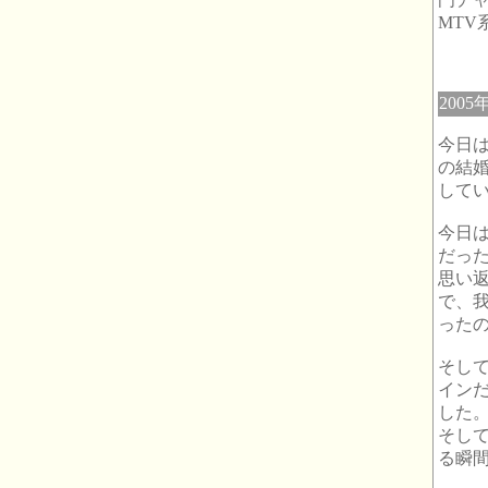
MT
2005
今日
の結
して
今日
だっ
思い
で、
った
そし
イン
した
そし
る瞬