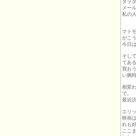
ダラ
メー
私の
マト
がこ
今日
そし
てあ
買お
い腕時
相変わ
で。
最近
エリ
映画
れも
ここ