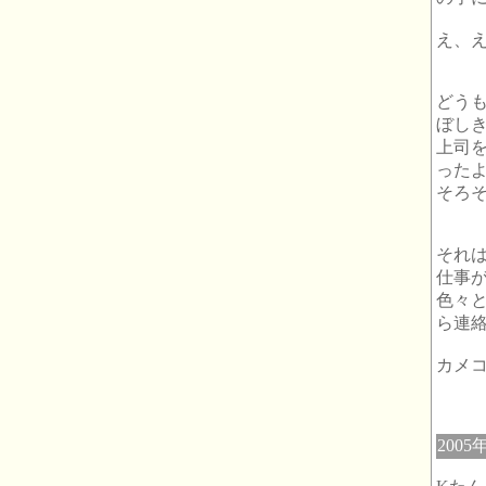
え、
どう
ぼし
上司
った
そろ
それ
仕事
色々
ら連
カメ
2005