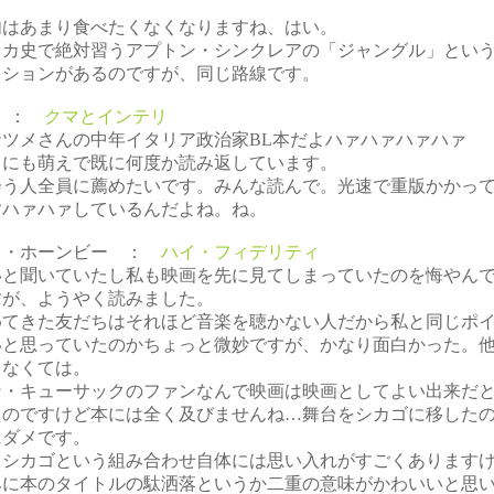
。
肉はあまり食べたくなくなりますね、はい。
リカ史で絶対習うアプトン・シンクレアの「ジャングル」とい
クションがあるのですが、同じ路線です。
so ：
クマとインテリ
ナツメさんの中年イタリア政治家BL本だよハァハァハァハァ
りにも萌えで既に何度か読み返しています。
会う人全員に薦めたいです。みんな読んで。光速で重版かかっ
皆ハァハァしているんだよね。ね。
ク・ホーンビー ：
ハイ・フィデリティ
いと聞いていたし私も映画を先に見てしまっていたのを悔やん
すが、ようやく読みました。
めてきた友だちはそれほど音楽を聴かない人だから私と同じポ
いと思っていたのかちょっと微妙ですが、かなり面白かった。
まなくては。
ン・キューサックのファンなんで映画は映画としてよい出来だ
たのですけど本には全く及びませんね…舞台をシカゴに移した
にダメです。
とシカゴという組み合わせ自体には思い入れがすごくあります
みに本のタイトルの駄洒落というか二重の意味がかわいいと思