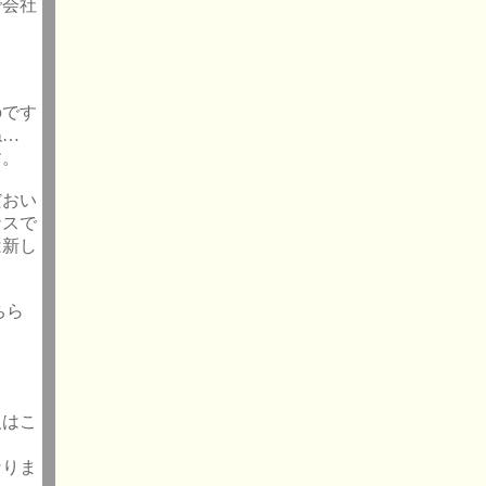
で会社
のです
ね…
す。
だおい
ナスで
は新し
ちら
人はこ
なりま