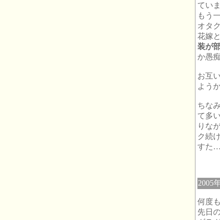
てい
もう
オタ
花嫁
装が部
か愚痴
お互
よう
ちな
て多
りな
ク続
すた…o
2005
何度
先日