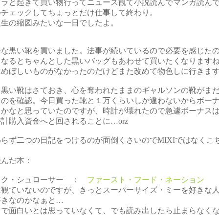
ダラと起きて買い物行ってニュース観て小説読んでマンガ読ん
ルチェックしてちょっとだけ仕事して終わり。
人生の縮図みたいな一日でしたよ。
モな黒い靴を買いました。法事が続いているので必要を感じた
うなるとちゃんとした黒いバッグもあわせて買いたくなります
はめぼしいものがなかったのだけどまた改めて物色しに行きま
て黒い靴はさておき、心を奪われたままのギャルソンの靴がま
るのを確認。今日買った靴と１万くらいしか違わないからボー
うかなと思っていたのですが、時計が壊れたので急遽ボーナス
計購入資金へと回されることに…orz
らず二つの日記をつけるのが面倒くさいのでMIXIではなくこ
読んだ本：
ック・シュローサー ：
ファースト・フード・ネーション
は観ていないのですが、きっとスーパーサイズ・ミーを好きな
好きなのかなぁと…
まで面白いとは思っていなくて、でも読み出したら止まらなく