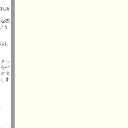
が鉄板
変な衣
いう
挨拶し
タクっ
いをや
にオタ
戴しま
）