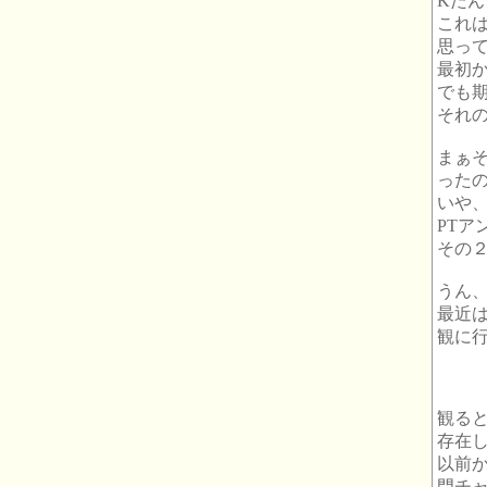
Kた
これ
思っ
最初
でも
それ
まぁ
ったの
いや
PT
その
うん
最近
観に
観る
存在
以前
門チ