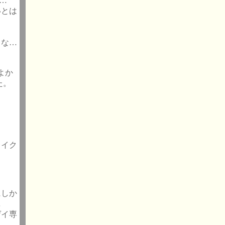
…
いとは
よな…
よか
た。
レイク
にしか
…
ゲイ専