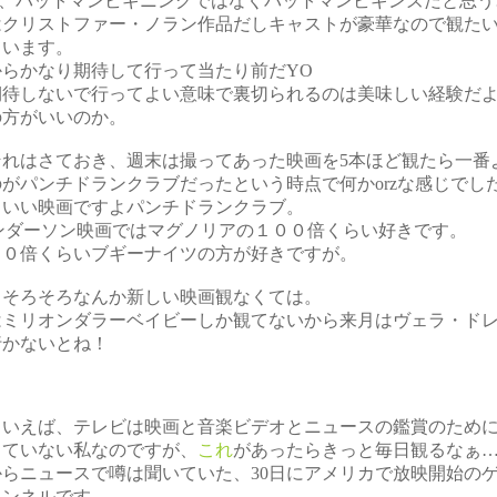
ん、バットマンビギニングではなくバットマンビギンズだと思う
はクリストファー・ノラン作品だしキャストが豪華なので観た
ています。
からかなり期待して行って当たり前だYO
期待しないで行ってよい意味で裏切られるのは美味しい経験だ
の方がいいのか。
それはさておき、週末は撮ってあった映画を5本ほど観たら一番
がパンチドランクラブだったという時点で何かorzな感じでし
、いい映画ですよパンチドランクラブ。
アンダーソン映画ではマグノリアの１００倍くらい好きです。
２０倍くらいブギーナイツの方が好きですが。
、そろそろなんか新しい映画観なくては。
はミリオンダラーベイビーしか観てないから来月はヴェラ・ド
行かないとね！
といえば、テレビは映画と音楽ビデオとニュースの鑑賞のため
していない私なのですが、
これ
があったらきっと毎日観るなぁ
からニュースで噂は聞いていた、30日にアメリカで放映開始の
ャンネルです。