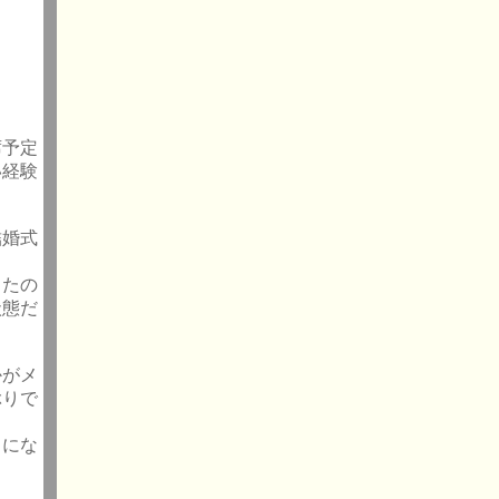
席予定
い経験
結婚式
ったの
状態だ
かがメ
ぶりで
うにな