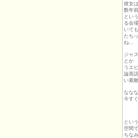
彼女
数年
とい
る会
いて
たち
ね…
ジャ
とか
うエ
論英
い素
なな
今す
とい
空間
ちな