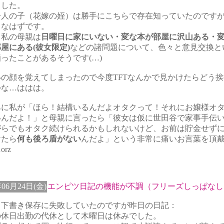
ました。
一人の子（花嫁の姪）は勝手にこちらで存在知っていたのです
クなはずです。
と私の母親は
日曜日に家にいない・変な本が部屋に沢山ある・
屋にある(彼女限定)
などの諸問題について、色々と意見交換と
ったことがあるそうです(…)
いの顔を覚えてしまったので今度TFTなんかで見かけたらどう
かな…ははは。
みに私が「ほら！結構いるんだよオタクって！それにお嬢様オ
いんだよ！」と母親に言ったら「彼女は仮に世田谷で家事手伝
がらでもオタク続けられるかもしれないけど、お前は貯金せず
けたら
何も後ろ盾がない
んだよ」という非常に痛いお言葉を頂
rz
年06月24日(金)
エンピツ日記の機能が不調（フリーズしっぱなし
も下書き保存に失敗していたのですが昨日の日記：
の休日出勤の代休として木曜日は休みでした。