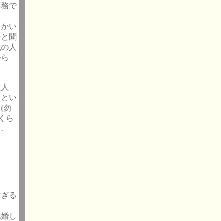
専務で
さかい
務と聞
代の人
から
の友人
たとい
(勿
くら
か…
すぎる
結婚し