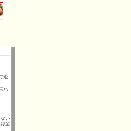
で退
言わ
かない
年後輩