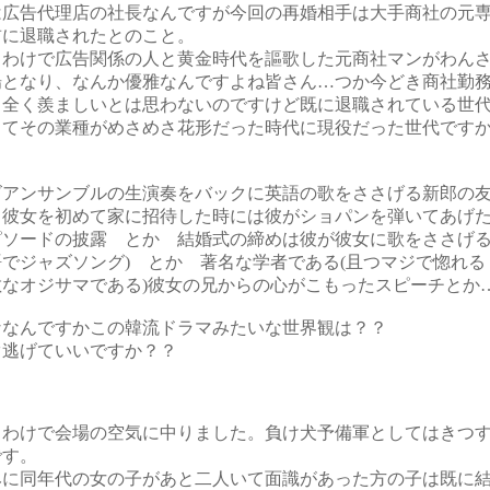
は広告代理店の社長なんですが今回の再婚相手は大手商社の元
前に退職されたとのこと。
うわけで広告関係の人と黄金時代を謳歌した元商社マンがわん
場となり、なんか優雅なんですよね皆さん…つか今どき商社勤
も全く羨ましいとは思わないのですけど既に退職されている世
ってその業種がめさめさ花形だった時代に現役だった世代です
ズアンサンブルの生演奏をバックに英語の歌をささげる新郎
 彼女を初めて家に招待した時には彼がショパンを弾いてあげ
ピソードの披露 とか 結婚式の締めは彼が彼女に歌をささげる
語でジャズソング) とか 著名な学者である(且つマジで惚れる
敵なオジサマである)彼女の兄からの心がこもったスピーチと
ななんですかこの韓流ドラマみたいな世界観は？？
ぐ逃げていいですか？？
うわけで会場の空気に中りました。負け犬予備軍としてはきつ
です。
みに同年代の女の子があと二人いて面識があった方の子は既に