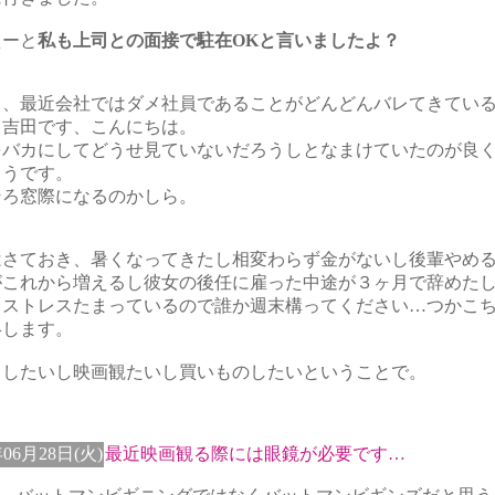
えーと
私も上司との面接で駐在OKと言いましたよ？
も、最近会社ではダメ社員であることがどんどんバレてきてい
き吉田です、こんにちは。
をバカにしてどうせ見ていないだろうしとなまけていたのが良
ようです。
そろ窓際になるのかしら。
はさておき、暑くなってきたし相変わらず金がないし後輩やめ
がこれから増えるし彼女の後任に雇った中途が３ヶ月で辞めた
とストレスたまっているので誰か週末構ってください…つかこ
絡します。
コしたいし映画観たいし買いものしたいということで。
年06月28日(火)
最近映画観る際には眼鏡が必要です…