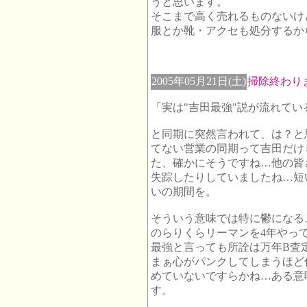
うと思います。
そこまで高く売れるものないけ
服とか靴・アクセも処分するか
2005年05月21日(土)
掃除終わり
「実は"吉田最強"説が流れてい
と同期に突然言われて、は？と
てない営業の同期って吉田だけ
た、確かにそうですね…他の皆
失踪したりしていましたね…短
いの期間を。
そういう意味では特に鬱になる
のらりくらリーマンを4年やっ
最強と言っても所詮は万年B査
まぁ心がパンクしてしまうほど
めていないですらかね…ある意
す。