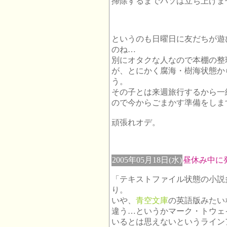
掃除するまでパソは立ち上げま
というのも日曜日に友だちが遊
のね…
別にオタクな人なので本棚の整
が、とにかく腐海・樹海状態か
う。
その子とは来週旅行するから一
ので今からごまかす準備をしま
頑張れオデ。
2005年05月18日(水)
昼休み中に
「テキストファイル状態の小説
り。
いや、
青空文庫
の英語版みたい
違う…というかマーク・トウェ
いるとは思えないというライン