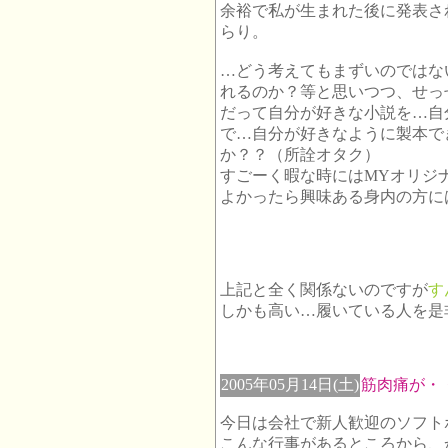
余裕で私が生まれた後に発表さ
らり。
…どう考えてもまずいのではな
れるのか？等と思いつつ、せっ
だって自分が好きな小説を…自
で…自分が好きなように製本で
か？？（所詮オタク）
すごーく暇な時にはMYオリジナ
よかったら興味ある身内の方に
上記と全く関係ないのですが
す
しかも高い…履いている人を是
2005年05月14日(土)
筋肉痛が・
今日は会社で新人歓迎のソフト
こんな行事があるところから、