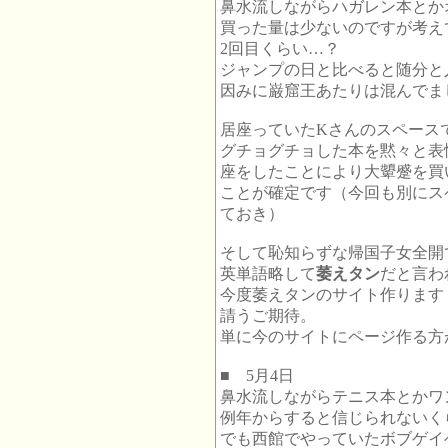
鼻水流しながらハガレン本とか
買った量は少ないのですが考え
2回目くらい…？
ジャンプの日と比べると随分と
因みに巌窟王あたりは混んでま
居座っていたKさんのスペース
グチョグチョした本を黙々と表
座をしたことにより大顰蹙を買
ことが確定です（今回も別にス
ておき）
そして恥知らずな帰国子女全開
英単語略して
萎えタン
だと言わ
今度萎えタンのサイト作ります
請うご期待。
単に今のサイトにページ作る方
■ 5月4日
鼻水流しながらテニス本とかワ
例年からすると信じられないく
でも西館でやっていたボブゲイ