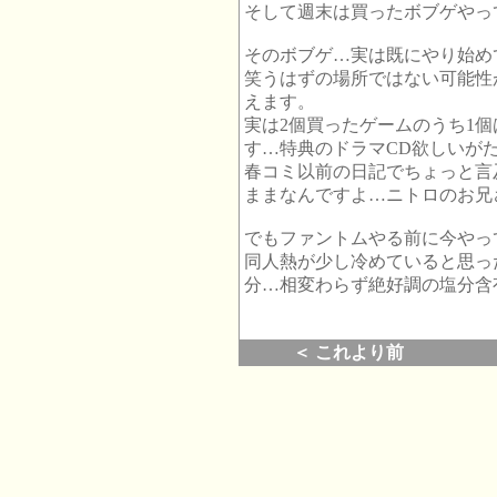
そして週末は買ったボブゲやっ
そのボブゲ…実は既にやり始め
笑うはずの場所ではない可能性
えます。
実は2個買ったゲームのうち1
す…特典のドラマCD欲しいが
春コミ以前の日記でちょっと言
ままなんですよ…ニトロのお兄
でもファントムやる前に今やっ
同人熱が少し冷めていると思っ
分…相変わらず絶好調の塩分含
＜ これより前