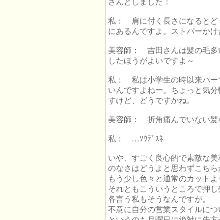
さんとしました：
私： 肩に付く長さになるとど
にあるんですよ。ストパーかけ
美容師： 吉田さんは髪の毛多
したほうがよいですよ～
私： 私は小学生の時以来パー
いんですよねー。ちょっと気分
すけど、どうですかね。
美容師： 折角痛んでいない髪
私： …ｿｳﾃﾞｽﾈ
いや、すごく良心的で素敵な美
のなさはどうよと思わずこちら
もう少し色々と通常のカットよ
それともこういうところで押し
各言う私もそうなんですが。
不意に自分の営業スタイルにつ
というのも月曜日に絶対に先方