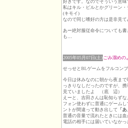
好きです。なのでそういう意味
私はキル・ビルとかグリーン・
(キモイ)
なので同じ嗜好の方は是非見て
あー絶対服従命令についても書
も…
2005年05月07日(土)
ごみ溜めの
せっせとBLゲームをフルコン
今日は休みなのに朝から夜まで
っきりなしだったのですが、携
見ていましたよ （底 辺）
えーと、吉田さんは恥知らずな
フォン使わずに普通にゲームし
ントが間違って動き出して
「あ
普通の音量で流れたときには血
電話の相手には届いていなかっ