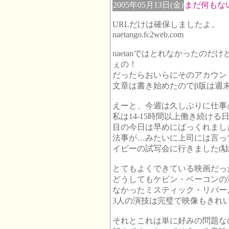
2005年05月13日(金)
まだ何もな
URLだけは確保しましたよ。
naetango.fc2web.com
naetanではとれなかったの
ぇの！
だったらおいらにそのアカウン
文章は書き始めたのでβ版は週
えーと、今週は久しぶりに仕事
私は14-15時間以上働き続け
目の今日は早めにばっくれまし
法事が…みたいに上司には言っ
イビーの試写会に行きました(駄
とてもよくできている映画だっ
どうしてもケビン・ベーコンの
なかったミスティック・リバー
3人の演技は完璧で映像もきれ
それとこれは単に好みの問題な