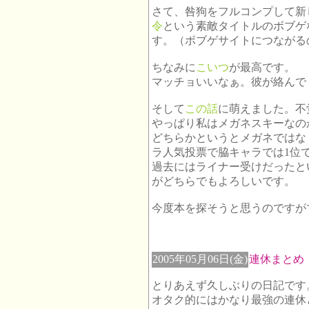
さて、咎狗をフルコンプして新
令
という素敵タイトルのボブゲ
す。（ボブゲサイトにつながる
ちなみに
こいつ
が最高です。
マッチョいいなぁ。彼が絡んで
そして
この話
に萌えました。不
やっぱり私はメガネスキーなの
どちらかというとメガネではな
ラ人気投票で脇キャラでは1位
過去にはライナー受けだったと
がどちらでもよろしいです。
今度本を探そうと思うのですが
2005年05月06日(金)
連休まとめ
とりあえず久しぶりの日記です
オタク的にはかなり最強の連休