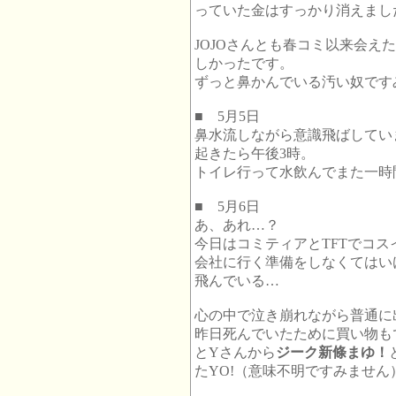
っていた金はすっかり消えました
JOJOさんとも春コミ以来会え
しかったです。
ずっと鼻かんでいる汚い奴です
■ 5月5日
鼻水流しながら意識飛ばしてい
起きたら午後3時。
トイレ行って水飲んでまた一時
■ 5月6日
あ、あれ…？
今日はコミティアとTFTでコ
会社に行く準備をしなくてはい
飛んでいる…
心の中で泣き崩れながら普通に
昨日死んでいたために買い物もで
とYさんから
ジーク新條まゆ！
たYO!（意味不明ですみません