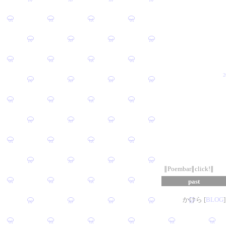
∥Poembar∥click!∥
past
かけら [
B
L
OG
]