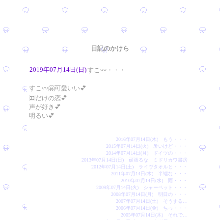
日記のかけら
2019年07月14日(日)
すこ〰️・・・
すこ〰️🤗可愛いい💕
🈁だけの恋💕
声が好き💕
明るい💕
2016年07月14日(木) もう・・・
2015年07月14日(火) 暑いけど・・・
2014年07月14日(月) ドイツの・・・
2013年07月14日(日) 頑張るな ミドリカワ書房
2012年07月14日(土) ライヴタオルと・・・
2011年07月14日(木) 半端な・・・
2010年07月14日(水) 雨・・・
2009年07月14日(火) シャーペット・・・
2008年07月14日(月) 明日の・・・
2007年07月14日(土) そうする…
2006年07月14日(金) ちっ・・・
2005年07月14日(木) それで…