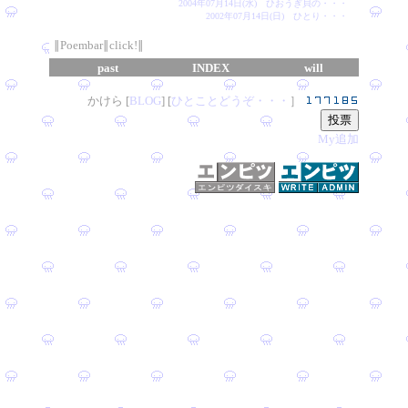
2004年07月14日(水) ひおうぎ貝の・・・
2002年07月14日(日) ひとり・・・
∥Poembar∥click!∥
past
INDEX
will
かけら [
B
L
OG
] [
ひとことどうぞ・・・
］
My追加