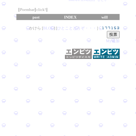
∥Poembar∥click!∥
past
INDEX
will
かけら [
B
L
OG
] [
ひとことどうぞ・・・
］
My追加