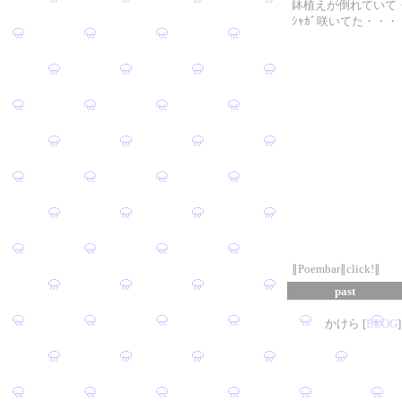
鉢植えが倒れていて
ｼｬｶﾞ咲いてた・・・
∥Poembar∥click!∥
past
かけら [
B
L
OG
]