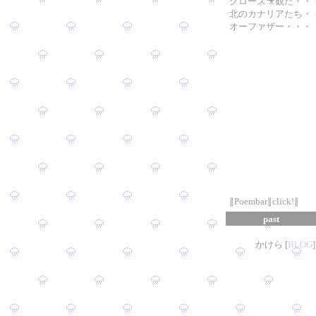
クローズ🎥観た・・
北のカナリアたち・
オーファザー・・・
∥Poembar∥click!∥
past
かけら [
B
L
OG
]