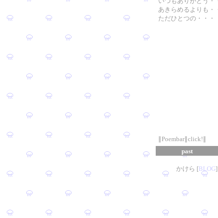
いつもありがとう・
あきらめるよりも・
ただひとつの・・・
∥Poembar∥click!∥
past
かけら [
B
L
OG
]