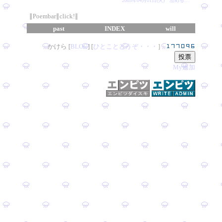
2003年04月01日(火) 澄める…
∥Poembar∥click!∥
past
INDEX
will
かけら [
B
L
OG
] [
ひとことどうぞ・・・
］
My追加