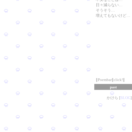
日々減らない…
そうそう…
増えてもないけど…
∥Poembar∥click!∥
past
かけら [
B
L
OG
]