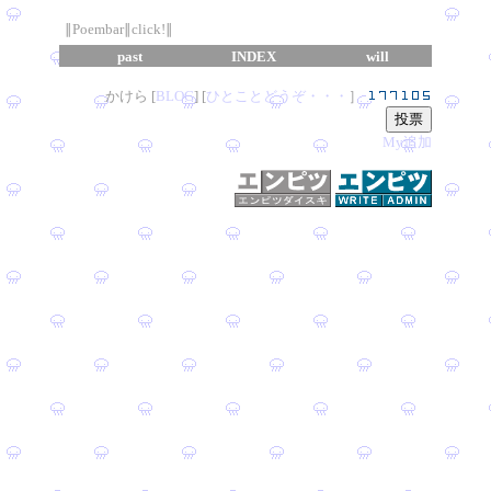
∥Poembar∥click!∥
past
INDEX
will
かけら [
B
L
OG
] [
ひとことどうぞ・・・
］
My追加