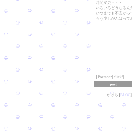
時間変更・・・
いろいろどうなるん
いつまでも不安がっ
もう少しがんばって
∥Poembar∥click!∥
past
かけら [
B
L
OG
]