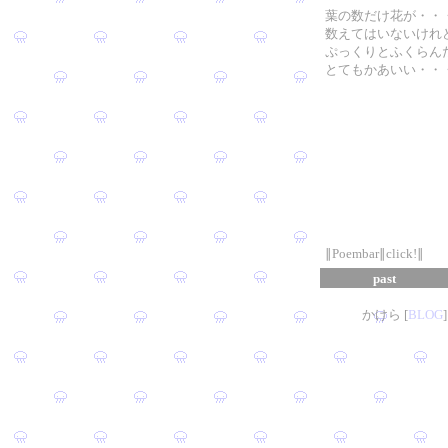
葉の数だけ花が・・
数えてはいないけれ
ぷっくりとふくらん
とてもかあいい・・
∥Poembar∥click!∥
past
かけら [
B
L
OG
]