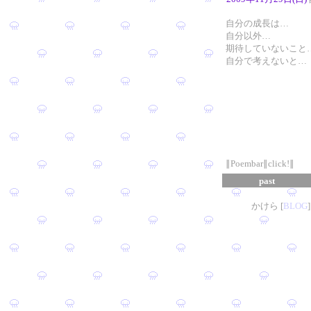
自分の成長は…
自分以外…
期待していないこと
自分で考えないと…
∥Poembar∥click!∥
past
かけら [
B
L
OG
]