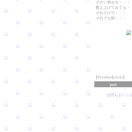
小さい幸せを・・・
数え上げてみても・
それだけで・・・
それでも秋・・・
∥Poembar∥click!∥
past
かけら [
B
L
OG
]