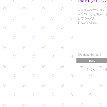
2008年11月11日(火)
コミュニケーション
自分のことを他人に
とてつもない…
しんどいよね…
∥Poembar∥click!∥
past
かけら [
B
L
OG
]