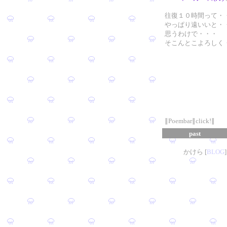
往復１０時間って・
やっぱり遠いいと・
思うわけで・・・
そこんとこよろしく
∥Poembar∥click!∥
past
かけら [
B
L
OG
]