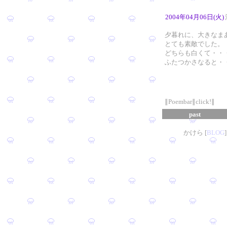
2004年04月06日(火)
夕暮れに、大きなま
とても素敵でした。
どちらも白くて・・
ふたつかさなると・
∥Poembar∥click!∥
past
かけら [
B
L
OG
]