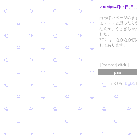
2003年04月06日(日)
白っぽいページのま
ぁ・・・と思ったり
なんか、うさぎちゃ
した。
PCには、なかなか
じであります。
∥Poembar∥click!∥
past
かけら [
B
L
OG
]