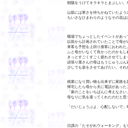
朝陽をうけてキラキラとまぶしい。
山肌には寒さを待ちかねていたよう
ちいさなひまわりのようなその花は
職場でちょっとしたイベントがあっ
以前から計画されていたことで母が
来客も予想を上回り接客におわれた
ふと母がいなくて良かったのかもし
きっとすごくすごく疲れさせてしま
頑張り屋さんの母はもうじゅうぶん
少しでも楽をさせてあげたい。それ
残業になり買い物も出来ずに家路を
帰宅したら母から夫に電話があった
「家のことをいちばんに考えなさい
母なりに気を遣ってくれたのだと思
「だいじょうぶよ、心配しないで」
日課の「たそがれウォーキング」も