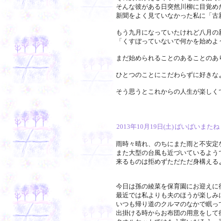
そんな彼がある日突然川柳に目覚め
新聞をよく見ていなかった私に「古
もう九月になっていたけれど八月の
「くすぼっていないで何かを始めよ
まだ始められることのあることのあ
ひとつのことにこだわらずに好きな
そう思うとこれからの人生が楽しく
2013年10月19日(土)
ばいばいまたね
雨時々晴れ、のちにまた雨と不安定
また大型の台風も近づいているよう
来るものは拒めずただただ身構える
今日は孫の綾菜を保育園にお迎えに
最近では私よりも夫のほうが楽しみ
いつも帰り道のクルマのなかで眠っ
出掛ける時からお布団の用意をして