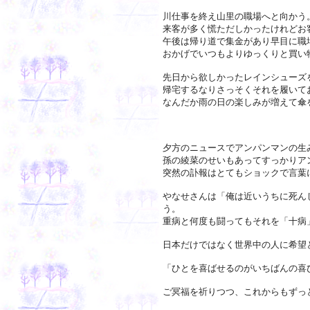
川仕事を終え山里の職場へと向かう
来客が多く慌ただしかったけれどお
午後は帰り道で集金があり早目に職
おかげでいつもよりゆっくりと買い
先日から欲しかったレインシューズ
帰宅するなりさっそくそれを履いて
なんだか雨の日の楽しみが増えて傘
夕方のニュースでアンパンマンの生
孫の綾菜のせいもあってすっかりア
突然の訃報はとてもショックで言葉
やなせさんは「俺は近いうちに死ん
う。
重病と何度も闘ってもそれを「十病
日本だけではなく世界中の人に希望
「ひとを喜ばせるのがいちばんの喜
ご冥福を祈りつつ、これからもずっ