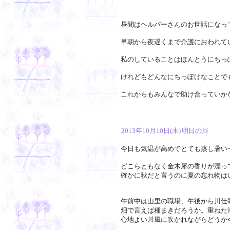
昼間はヘルパーさんのお世話になっ
早朝から夜遅くまで介護におわれて
私のしていることはほんとうにちっ
けれどもどんなにちっぽけなことで
これからもみんなで助け合っていか
2013年10月10日(木)
明日の扉
今日も気温が高めでとても蒸し暑い
どこらともなく金木犀の香りが漂っ
確かに秋だと言うのに夏の忘れ物は
午前中は山里の職場、午後から川仕
畑で言えば種まきだろうか。重ねた
心地よい川風に吹かれながらどうか