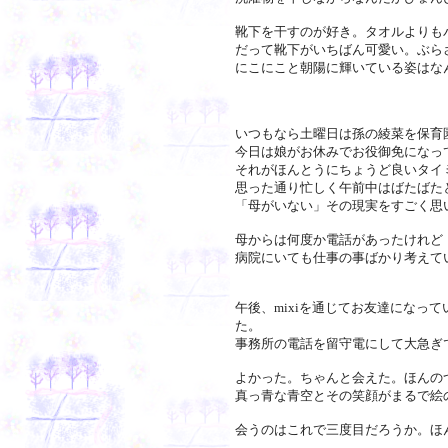
靴下を干すのが好き。タオルよりも
だって靴下がいちばん可愛い。ぶら
にこにこと朝陽に輝いている姿はな
いつもなら土曜日は孫の綾菜を保育
今日は娘がお休みでお役御免になっ
それがほんとうにちょうど良いタイ
思った通り忙しく午前中はばたばた
「母がいない」その現実をすごく思
母からは何度か電話があったけれど
病院にいても仕事の事ばかり考えて
午後、mixiを通じてお友達になっ
た。
事務所の電話を留守電にして大急ぎ
よかった。ちゃんと会えた。ほんの
真っ青な青空とその笑顔がまるで絵
会うのはこれで三度目だろうか。ほ