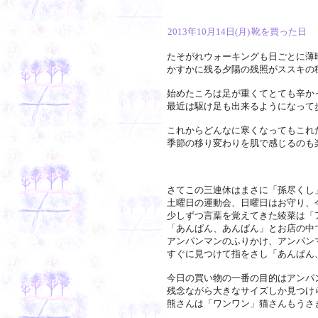
2013年10月14日(月)
靴を買った日
たそがれウォーキングも日ごとに薄
かすかに残る夕陽の残照がススキの
始めたころは足が重くてとても辛か
最近は駆け足も出来るようになって
これからどんなに寒くなってもこれ
季節の移り変わりを肌で感じるのも
さてこの三連休はまさに「孫尽くし
土曜日の運動会、日曜日はお守り、
少しずつ言葉を覚えてきた綾菜は「
「あんぱん、あんぱん」とお店の中
アンパンマンのふりかけ、アンパン
すぐに見つけて指をさし「あんぱん
今日の買い物の一番の目的はアンパ
残念ながら大きなサイズしか見つけ
熊さんは「ワンワン」猫さんもうさ