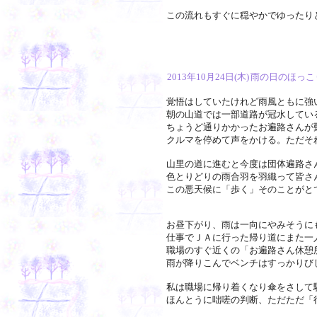
この流れもすぐに穏やかでゆったり
2013年10月24日(木)
雨の日のほっこ
覚悟はしていたけれど雨風ともに強
朝の山道では一部道路が冠水してい
ちょうど通りかかったお遍路さんが
クルマを停めて声をかける。ただそ
山里の道に進むと今度は団体遍路さ
色とりどりの雨合羽を羽織って皆さ
この悪天候に「歩く」そのことがと
お昼下がり、雨は一向にやみそうに
仕事でＪＡに行った帰り道にまた一
職場のすぐ近くの「お遍路さん休憩
雨が降りこんでベンチはすっかりび
私は職場に帰り着くなり傘をさして
ほんとうに咄嗟の判断、ただただ「