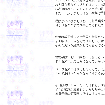
アンパンマンが大好きな綾菜はまっ
わき目も振らずに進む姿はとても感
お友達はみんなよちよちと自分の足
まだ二三歩しかあるけない綾菜は手
親ばかババばかも加わって拍手喝采
何よりもここまで成長してくれたこ
終盤は親子競技や祖父母の競技もあ
イス取りゲームなんて懐かしい。す
そのミカンを綾菜がとても喜んでく
運動会は午前中に終わってあっとい
早くも来年が楽しみになって、かけ
ジージも来年はきっと行くって。ほ
見せてあげたかったなってすごく思
今日は暑いくらいだったけれど、季
どうか綾菜が風邪を引いたり熱を出
毎日元気に保育園に行けますように