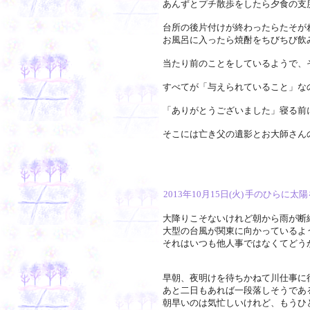
あんずとプチ散歩をしたら夕食の支
台所の後片付けが終わったらたそが
お風呂に入ったら焼酎をちびちび飲
当たり前のことをしているようで、
すべてが「与えられていること」な
「ありがとうございました」寝る前
そこには亡き父の遺影とお大師さん
2013年10月15日(火)
手のひらに太陽
大降りこそないけれど朝から雨が断
大型の台風が関東に向かっているよ
それはいつも他人事ではなくてどう
早朝、夜明けを待ちかねて川仕事に
あと二日もあれば一段落しそうであ
朝早いのは気忙しいけれど、もうひ