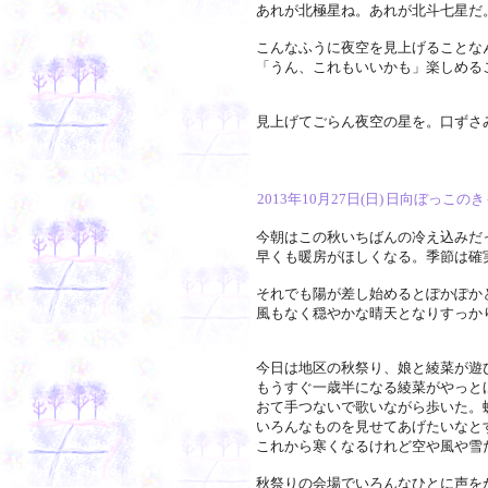
あれが北極星ね。あれが北斗七星だ
こんなふうに夜空を見上げることな
「うん、これもいいかも」楽しめる
見上げてごらん夜空の星を。口ずさ
2013年10月27日(日)
日向ぼっこのき
今朝はこの秋いちばんの冷え込みだ
早くも暖房がほしくなる。季節は確
それでも陽が差し始めるとぽかぽか
風もなく穏やかな晴天となりすっか
今日は地区の秋祭り、娘と綾菜が遊
もうすぐ一歳半になる綾菜がやっと
おて手つないで歌いながら歩いた。
いろんなものを見せてあげたいなと
これから寒くなるけれど空や風や雪
秋祭りの会場でいろんなひとに声を