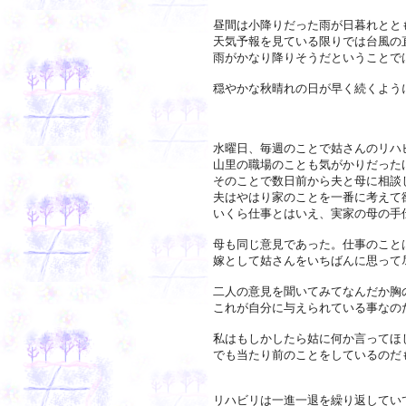
昼間は小降りだった雨が日暮れとと
天気予報を見ている限りでは台風の
雨がかなり降りそうだということで
穏やかな秋晴れの日が早く続くよう
水曜日、毎週のことで姑さんのリハ
山里の職場のことも気がかりだった
そのことで数日前から夫と母に相談
夫はやはり家のことを一番に考えて
いくら仕事とはいえ、実家の母の手
母も同じ意見であった。仕事のこと
嫁として姑さんをいちばんに思って
二人の意見を聞いてみてなんだか胸
これが自分に与えられている事なの
私はもしかしたら姑に何か言ってほ
でも当たり前のことをしているのだ
リハビリは一進一退を繰り返してい