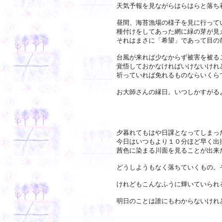
天気予報を見ながらはらはらと落ち
昼間、海苔漁場の様子を見に行って
種付けをしてあった網に緑の芽が見
それはまさに「希望」であって目の
台風が来れば少なからず被害を被る
覚悟しておかなければいけないけれ
祈っていれば免れるものならいくら
お大師さんの縁日。いつしかすがる
夕暮れてもはや日課となってしまっ
今日はいつもより１０分ほど早く出
茜色に染まる川面を見ることが出来
どうしようもなく落ちていくもの。
けれどもこんなふうに輝いていられ
明日のことは誰にもわからないけれ