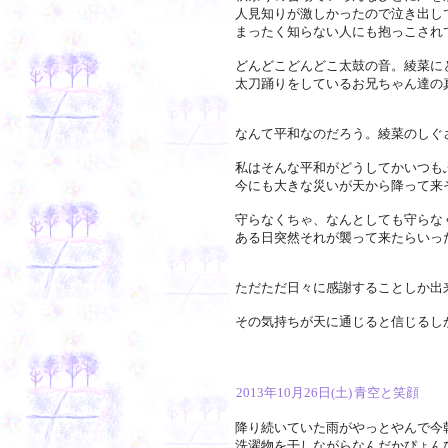
人見知りが激しかったので泣き出し
まったく知らない人にも抱っこされ
どんどこどんどこ太鼓の音。綾菜に
太刀踊りをしているお兄ちゃん達の
なんて平和なのだろう。綾菜のしぐ
私はそんな平和がどうしてかいつも
今にも大きな災いが天から降って来
守らなくちゃ、なんとしても守らな
ある日突然それが襲って来たらいっ
ただただ日々に感謝することしか出
その気持ちが天に通じると信じるし
2013年10月26日(土)
青空と笑顔
降り続いていた雨がやっとやんで今
洗濯物を干しながらなんだかぴょん