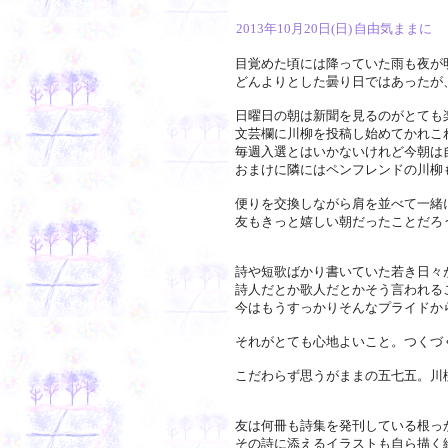
2013年10月20日(日)
自由気ままに
目覚めた頃には降っていた雨も夜が
どんよりとした曇り日ではあったが
日曜日の朝は新聞を見るのがとても
文芸欄に川柳を投稿し始めてかれこ
毎週入選とはいかないけれど今朝は
おまけに隣にはペンフレンドの川柳
便りを交換しながら肩を並べて一緒
友もきっと嬉しい朝だったことだろ
詩や短歌ばかり書いていた若き日々
詩人だとか歌人だとかそう言われる
今はもうすっかりそんなプライドか
それがとても心地よいこと。つくづ
こだわらず思うがままの五七五。川
友は何冊も詩集を発刊している根っ
その詩に添えるイラストも自ら描く