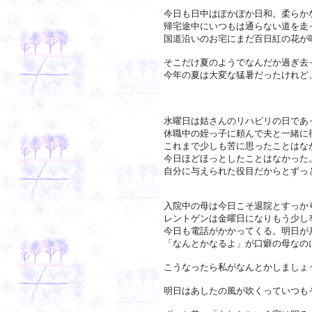
今日も日中はぽかぽか日和。柔らか
帰宅途中にいつもは通らない道を走
国道沿いのお宅にまだ百日紅の花が
そこだけ夏のようでなんだか過ぎ去
今年の夏は大変な猛暑だったけれど
水曜日は姑さんのリハビリの日であ
休職中の姪っ子に頼んで夫と一緒に
これまで少しも苦に思ったことはな
今日ほどほっとしたことはなかった
自分に与えられた役目だからとずっ
入院中の母は今日こそ退院とすっか
レントゲンは金曜日になりもう少し
今日も電話がかかってくる。明日が
「なんとかなるよ」が口癖の母なの
こうなったら私がなんとかしましょ
明日はあしたの風が吹くっていつも