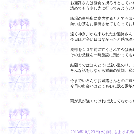
お遍路さんは昼食を摂ろうとしてい
諦めてもう少し先に行ってみようと
職場の事務所に案内するととてもほ
熱いお茶をお接待させてもらってお
遠く神奈川から来られたお遍路さん
今日ほど辛い日はなかったと感慨深
奥様を１０年前に亡くされて今は認
そのお父様を一時施設に預かっても
結願まではほんとうに遠い道のり、
そんな話をしながら満面の笑顔、私
今までいろんなお遍路さんとのご縁
今日の出会いはとても心に残る素敵
雨が風が強くなければ決してなかっ
2013年10月23日(水)
雨にもまけず風