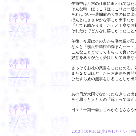
午前中は月末の仕事に追われてばた
そんな時、ほっこりほっこりと一通
それはつい一週間前の大雨の日に出
ほんとにささやかな事しか出来なか
「とても助かりました」と丁寧なお
それだけでどんなに嬉しかったこと
午後、今度はその方から宅急便が届
なんと「横浜中華街の肉まんセット
こんなことまでしてもらって良いの
好意をありがたく受け止めて遠慮な
さっそくお礼の葉書をしたためる。
また２０日ほどしたらお遍路を再開
ひたすら旅の無事を祈ることしか出
あの日が大雨でなかったらきっと出
そう思うと人と人の「縁」ってほん
日々「一期一会」これからもささや
2013年10月30日(水)
あしたという字