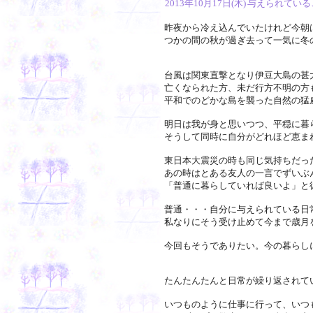
2013年10月17日(木)
与えられている
昨夜から冷え込んでいたけれど今朝
つかの間の秋が過ぎ去って一気に冬
台風は関東直撃となり伊豆大島の甚
亡くなられた方、未だ行方不明の方
平和でのどかな島を襲った自然の猛
明日は我が身と思いつつ、平穏に暮
そうして同時に自分がどれほど恵ま
東日本大震災の時も同じ気持ちだっ
あの時はとある友人の一言でずいぶ
「普通に暮らしていれば良いよ」と
普通・・・自分に与えられている日
私なりにそう受け止めて今まで歳月
今回もそうでありたい。今の暮らし
たんたんたんと日常が繰り返されて
いつものように仕事に行って、いつ