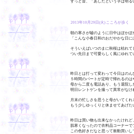
ずっと昔、「あしたという字は明る
2013年10月29日(火)
こころが歩く
朝の寒さが嘘のように日中はぽかぽ
「こんな小春日和のおだやかな日に
そういえばいつのまに秋桜は枯れて
つい先日まで可愛らしく風にゆれて
昨日とは打って変わって今日はのん
５時間のパートが定時で帰れるのは
母から二度も電話あり、もう退院し
明日レントゲンを撮って異常がなけ
月末の忙しさを思うと母がいてくれ
もう少しゆっくりと休ませてあげた
昨日は買い物も出来なかったけれど
肌寒くなったので衣料品コーナーで
この色好きだなと思って衝動買いし