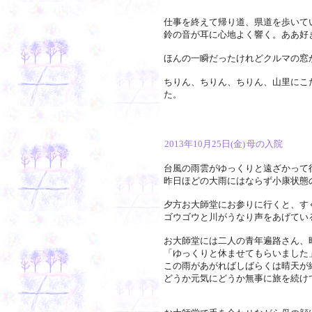
仕事を終えて帰り道、県道を歩いて
鈴の音が耳に心地よく響く。ああ好
ほんの一瞬だったけれどクルマの窓
ちりん、ちりん、ちりん、山里にこ
た。
2013年10月25日(金)
母の入院
台風の雨雲がゆっくりと遠ざかって
昨日ほどの大雨にはならず小康状態
夕方お大師堂にお参りに行くと、す
ゴウゴウと川がうなり声をあげてい
お大師堂には二人の青年遍路さん、
「ゆっくりと休ませてもらいました
この雨があがればしばらくは晴天が
どうか元気にどうか無事に旅を続け