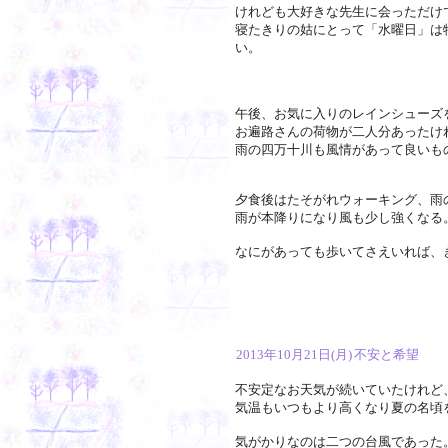
けれども大好きな先生に会っただけ
寝たきりの姑にとって「水曜日」は
い。
午後、お気に入りのレインシューズ
お遍路さんの荷物が二人分あったけ
雨の四万十川も風情があって良いも
夕食後はたそがれウォーキング、雨
雨が本降りになり風も少し強くなる
なにがあっても歩いてさえいれば、
2013年10月21日(月)
不安と希望
不安定なお天気が続いていたけれど
気温もいつもより高くなり夏の名頃
気がかりなのは二つの台風であった