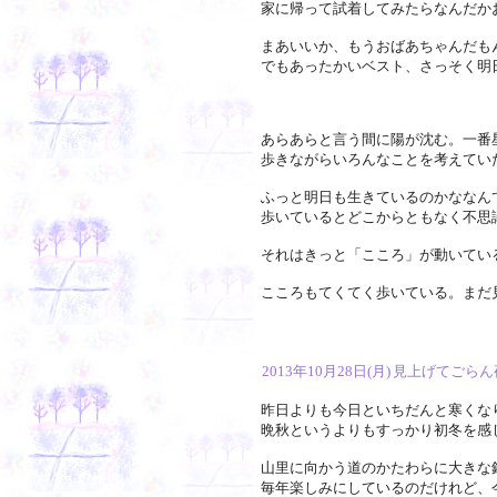
家に帰って試着してみたらなんだか
まあいいか、もうおばあちゃんだも
でもあったかいベスト、さっそく明
あらあらと言う間に陽が沈む。一番
歩きながらいろんなことを考えてい
ふっと明日も生きているのかななん
歩いているとどこからともなく不思
それはきっと「こころ」が動いてい
こころもてくてく歩いている。まだ
2013年10月28日(月)
見上げてごらん
昨日よりも今日といちだんと寒くな
晩秋というよりもすっかり初冬を感
山里に向かう道のかたわらに大きな
毎年楽しみにしているのだけれど、