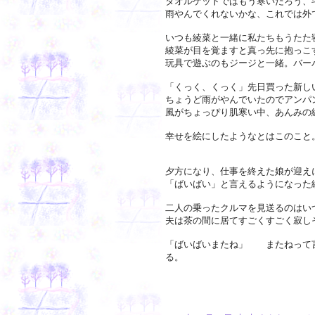
タオルケットではもう寒いだろう、
雨やんでくれないかな、これでは外
いつも綾菜と一緒に私たちもうたた
綾菜が目を覚ますと真っ先に抱っこ
玩具で遊ぶのもジージと一緒。バー
「くっく、くっく」先日買った新し
ちょうど雨がやんでいたのでアンパ
風がちょっぴり肌寒い中、あんみの
幸せを絵にしたようなとはこのこと
夕方になり、仕事を終えた娘が迎え
「ばいばい」と言えるようになった
二人の乗ったクルマを見送るのはい
夫は茶の間に居てすごくすごく寂し
「ばいばいまたね」 またねって
る。