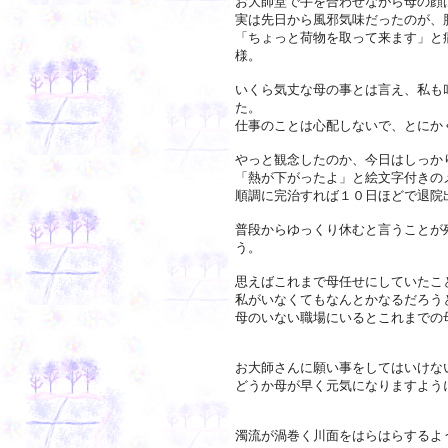
お大師堂で手を合わせながら母の顔
実は先日から風邪気味だったのが、
「ちょっと荷物を取って来ます」と
様。
いくら気丈な母の事とは言え、私も
た。
仕事のことは心配しないで、とにか
やっと観念したのか、今日はしっか
「熱が下がったよ」と絵文字付きの
順調に完治すれば１０日ほどで退院
普段からゆっくり休むと言うことが
う。
思えばこれまで母任せにしていたこ
私がいなくてもなんとかなるだろう
母のいない職場にいるとこれまでの
お大師さんに願い事をしてはいけな
どうか母が早く元気になりますよう
濁流が渦巻く川面をはらはらするよ