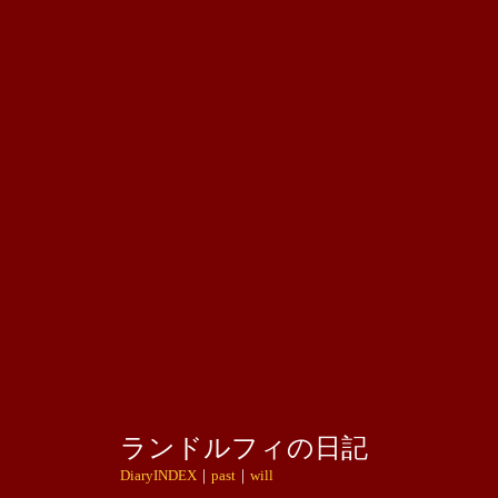
ランドルフィの日記
DiaryINDEX
｜
past
｜
will