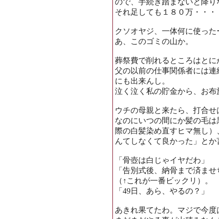
ので、手続き踏まないと降り
それ足しても１８０万・・・
クソオヤジ、一体何に使った
あ、このゴミの山か。
葬祭費で削れるところはとに
父の以前の仕事関係者には連
にも出来んし。
泣く泣く私の貯金から、お布
ウチの母親と来たら、打合せ
なのにいつの間にか髪の毛は
際の白髪染め直すヒマ無し）
んてしなくて良かった」とか
「骨壺は白じゃイヤだわ」
「告別式後、納骨まで済ませ
（↑これが一番ビックリ）。
「49日、あら、やるの？」
あきれ果てたわ。マジで今度