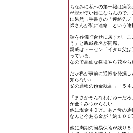
ちなみに私への第一報は病院
母親が使い物にならんので、
に呆然→手書きの「連絡先ノ
師さんが私に連絡、という連
話を葬儀打合せに戻すが、こ
う」と親戚数名が同席。
親戚はトーゼン「イタロ父は
っている。
なので高価な祭壇やら花やら
だが私が事前に通帳を発掘し
知らない）。
父の通帳の預金残高→「５４
「まさかそんなわけねーだろ
が全くみつからない。
他に現金４０万。あと母の通
なんと今ある金が「約１００
他に満期の簡易保険が残り８