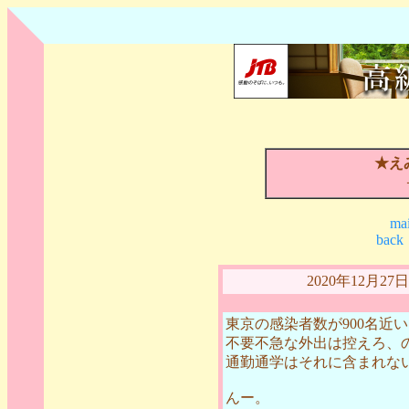
★え
mai
back
2020年12月2
東京の感染者数が900名近
不要不急な外出は控えろ、
通勤通学はそれに含まれな
んー。