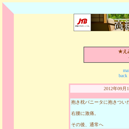
★え
mai
back
2012年09
抱き枕バニータに抱きつい
右腰に激痛。
その後、通常へ