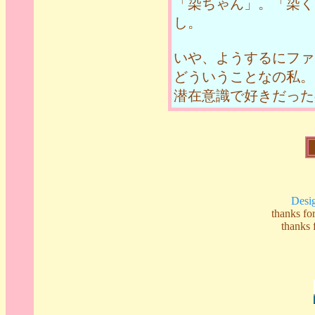
「染ちゃん」。「染く
し。
いや、ようするにファ
どういうことなの私。
潜在意識で好きだった
Desi
thanks 
thank