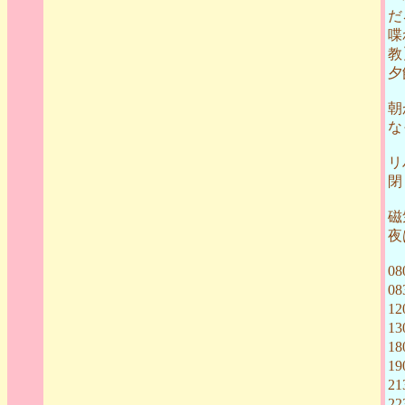
だ
喋
教
夕
朝
な
リ
閉
磁
夜
0
0
1
1
1
1
21
2