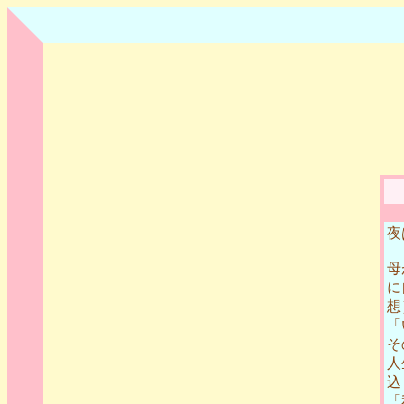
夜
母
に
想
「
そ
人
込
「