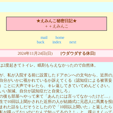
★えみんこ秘密日記★
＋＋えみんこ
mail
home
back
index
next
2024年11月24日(日)
[ウダウダする休日]
は2度起きてトイレ。眠剤もらえなかったので自然体。
が、私が入院する前に設置したドアホンへの文句から、近所の
自分がいかに覗かれているか訴えてくる（認知症による被害妄
）ことに大声でキレたら、キレ返してきていてめんどくさい。
いい加減、自分が認知症だと自覚しろ」
の後も部屋へやって来て「あんたには言ってなかったけど…」
生で10回以上聞かされた近所の人が結婚式に元恋人に馬糞を投
まれた話をしだそうとしたので「10回以上聞いた」と返したら
私が喋ってないのになんで知ってるの？！」と。喋りまくって