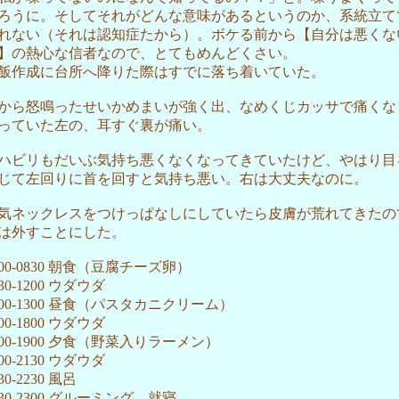
ろうに。そしてそれがどんな意味があるというのか、系統立て
れない（それは認知症たから）。ボケる前から【自分は悪くな
】の熱心な信者なので、とてもめんどくさい。
飯作成に台所へ降りた際はすでに落ち着いていた。
から怒鳴ったせいかめまいが強く出、なめくじカッサで痛くな
っていた左の、耳すぐ裏が痛い。
ハビリもだいぶ気持ち悪くなくなってきていたけど、やはり目
じて左回りに首を回すと気持ち悪い。右は大丈夫なのに。
気ネックレスをつけっぱなしにしていたら皮膚が荒れてきたの
は外すことにした。
800-0830 朝食（豆腐チーズ卵）
830-1200 ウダウダ
200-1300 昼食（パスタカニクリーム）
300-1800 ウダウダ
800-1900 夕食（野菜入りラーメン）
900-2130 ウダウダ
30-2230 風呂
230-2300 グルーミング、就寝