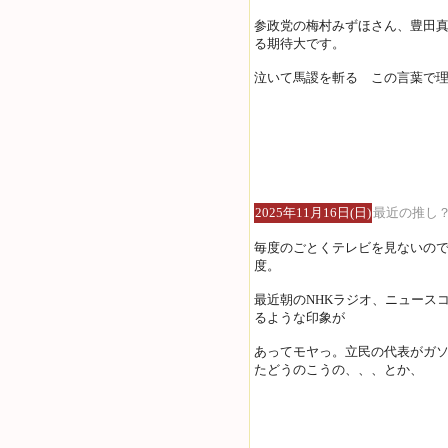
参政党の梅村みずほさん、豊田
る期待大です。
泣いて馬謖を斬る この言葉で
2025年11月16日(日)
最近の推し
毎度のごとくテレビを見ないので
度。
最近朝のNHKラジオ、ニュース
るような印象が
あってモヤっ。立民の代表がガ
たどうのこうの、、、とか、