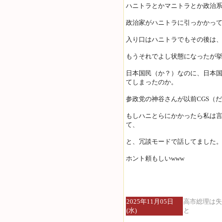
ハニトラとかマニトラとか政治
政治家がハニトラに引っかかっ
入り口はハニトラでもその後は
もうそれでよし状態になったが
日本国民（か？）なのに、日本
てしまったのか。
参政党の神谷さんが以前CGS（
もしハニとらにかかったら私は
て、
と、冗談モードで話してました
ホント頼もしいwww
2025年11月05日
高市総理は失
(水)
と