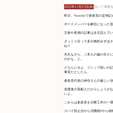
2025年11月27日(木)
泣いて馬謖
昨日、Youtubeで参政党の定
ボードメンバーを解任になった
文春や新潮の記事は全文読んで
ざっくり言って多分梅村みずほ
ね？
失礼ながら、ご本人の脇の甘さ
のかな、と。
どちらにせよ、ゴシップ狙いの
事実だとしたら、
参政党代表の神谷さんの厳しい
党躍進の貢献人だからしょうが
いよ。
これらは参政党を分断工作の一
スパイ防止法やら消費税0やら積