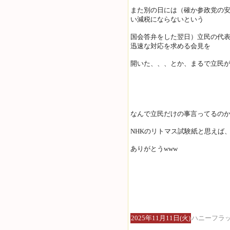
また別の日には（確か参政党の安
い減税にならないという
国会答弁をした翌日）立民の代表
迅速な対応を求める会見を
開いた、、、とか、まるで立民
なんで立民だけの事言ってるの
NHKのリトマス試験紙と思えば
ありがとうwww
2025年11月11日(火)
ハニーフラ