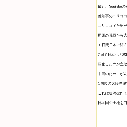
最近、Youtub
都知事のユリコ
ユリココイケ氏が
周囲の議員から
90日間日本に滞
C国で日本への移
帰化した方が立
中国のためにが
C国製の太陽光発
これは遠隔操作
日本国の土地をC