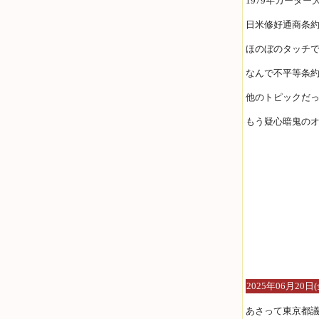
1979年カータ
日米修好通商条
ほのぼのタッチ
なんで不平等条
他のトピックだ
もう疑心暗鬼のオ
2025年06月20日(
あさって東京都