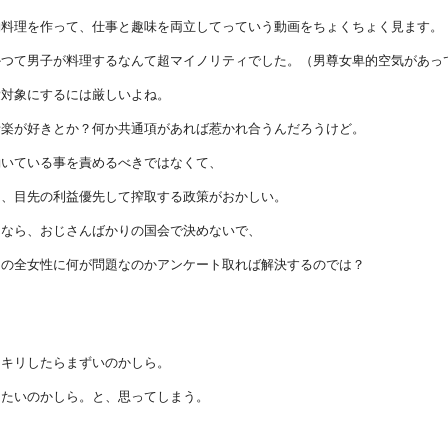
約料理を作って、仕事と趣味を両立してっていう動画をちょくちょく見ます。
かつて男子が料理するなんて超マイノリティでした。（男尊女卑的空気があっ
愛対象にするには厳しいよね。
音楽が好きとか？何か共通項があれば惹かれ合うんだろうけど。
働いている事を責めるべきではなくて、
て、目先の利益優先して搾取する政策がおかしい。
んなら、おじさんばかりの国会で決めないで、
期の全女性に何が問題なのかアンケート取れば解決するのでは？
ッキリしたらまずいのかしら。
したいのかしら。と、思ってしまう。