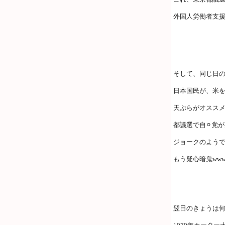
外国人労働者支
そして、同じ日
日本国民が、米
天ぷらがオススメ
都議選で自⚪︎党
ジョークのよう
もう疑心暗鬼ww
翌日のきょうは