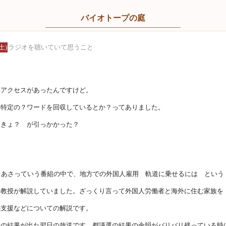
バイオトープの庭
土)
ラジオを聴いていて思うこと
〜
なアクセスがあったんですけど。
？特定の？ワードを回収しているとか？ってありました。
んきょ？ が引っかかった？
イあさっていう番組の中で、地方での外国人雇用 軌道に乗せるには という
学教授が解説していました。ざっくり言って外国人労働者と海外に住む家族を
の支援などについての解説です。
選の結果が出た翌日の放送です。都議選の結果の余韻がバリバリ残っている時