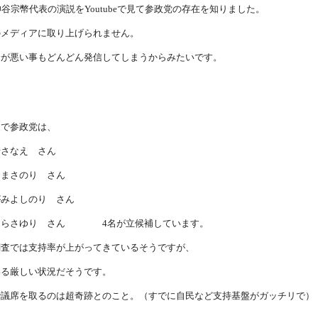
神谷宗幣代表の演説をYoutubeで見て参政党の存在を知りました。
のメディアに取り上げられません。
合が悪い事もどんどん発信してしまうからみたいです。
選で参政党は、
さなえ さん
まさのり さん
みよしのり さん
らさゆり さん 4名が立候補しています。
調査では支持率が上がってきているそうですが、
いる厳しい状況だそうです。
で議席を取るのは超奇跡とのこと。（すでに自民など支持基盤がガッチリで）