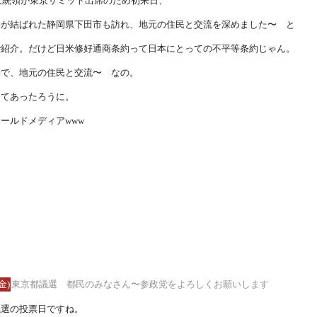
ー大統領が東京サミット出席のため初来日、
約が結ばれた静岡県下田市も訪れ、地元の住民と交流を深めました〜 と
で紹介。だけど日米修好通商条約って日本にとっての不平等条約じゃん。
約で、地元の住民と交流〜 なの。
ってあったろうに。
ールドメディアwww
金)
東京都議選 都民のみなさん〜参政党をよろしくお願いします
議選の投票日ですね。