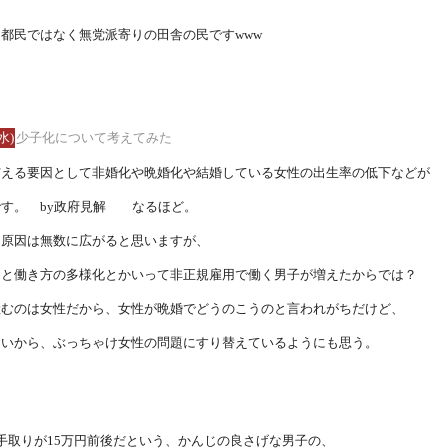
都民ではなく無党派寄りの田舎の民ですwww
水)
少子化について考えてみた
与える要因として非婚化や晩婚化や結婚している女性の出生率の低下などが
です。 by政府見解 なるほど。
と原因は無数に広がると思いますが、
ると働き方の多様化とかいって非正規雇用で働く男子が増えたからでは？
産むのは女性だから、女性が晩婚でどうのこうのと言われがちだけど、
多いから、ぶっちゃけ女性の問題にすり替えているようにも思う。
、自称手取りが15万円前後だという、かんじの良さげな男子の、