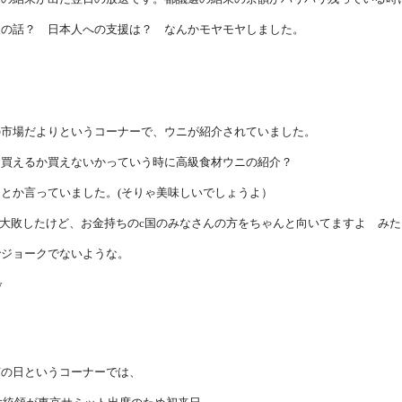
援の話？ 日本人への支援は？ なんかモヤモヤしました。
の市場だよりというコーナーで、ウニが紹介されていました。
を買えるか買えないかっていう時に高級食材ウニの紹介？
とか言っていました。(そりゃ美味しいでしょうよ）
が大敗したけど、お金持ちのc国のみなさんの方をちゃんと向いてますよ み
でジョークでないような。
w
何の日というコーナーでは、