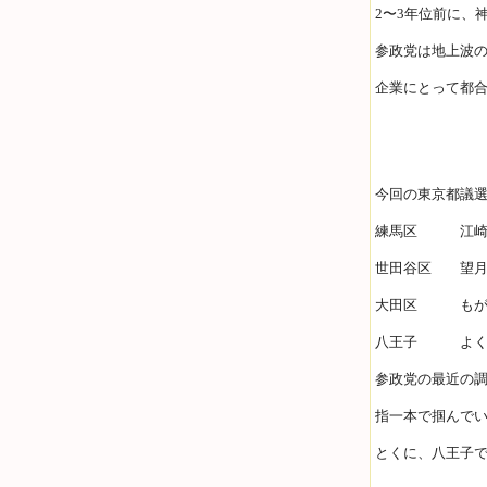
2〜3年位前に、
参政党は地上波
企業にとって都
今回の東京都議
練馬区 江崎
世田谷区 望月
大田区 もが
八王子 よく
参政党の最近の
指一本で掴んで
とくに、八王子