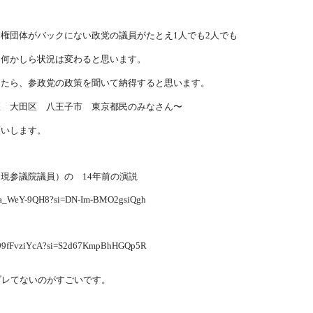
権団体がバックにない政党の議員がたとえ1人でも2人でも
ら何かしら状況は変わると思います。
ったら、参政党の政策を聞いて納得すると思います。
区 大田区 八王子市 東京都民のみなさん〜
願いします。
現参議院議員）の 14年前の演説
e/Ha_WeY-9QH8?si=DN-Im-BMO2gsiQgh
e/b99fFvziYcA?si=S2d67KmpBhHGQp5R
ブレてないのがすごいです。