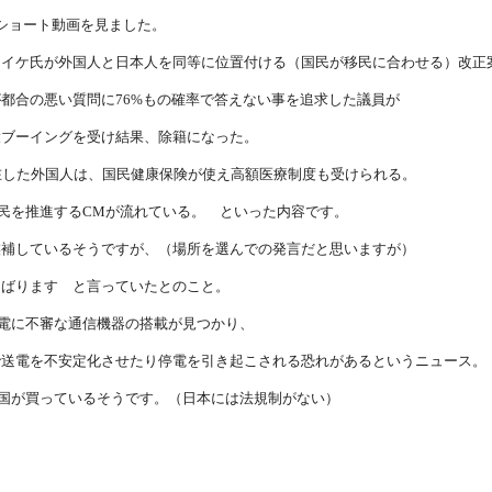
eのショート動画を見ました。
コイケ氏が外国人と日本人を同等に位置付ける（国民が移民に合わせる）改正
都合の悪い質問に76%もの確率で答えない事を追求した議員が
大ブーイングを受け結果、除籍になった。
在した外国人は、国民健康保険が使え高額医療制度も受けられる。
民を推進するCMが流れている。 といった内容です。
候補しているそうですが、（場所を選んでの発言だと思いますが）
んばります と言っていたとのこと。
電に不審な通信機器の搭載が見つかり、
で送電を不安定化させたり停電を引き起こされる恐れがあるというニュース。
国が買っているそうです。（日本には法規制がない）