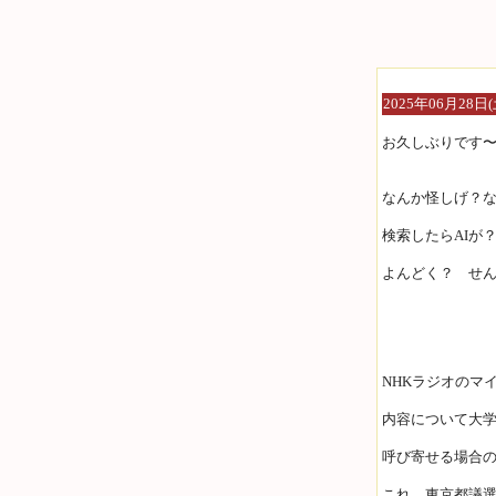
2025年06月28日(
お久しぶりです
なんか怪しげ？
検索したらAIが
よんどく？ せ
NHKラジオのマ
内容について大
呼び寄せる場合
これ、東京都議