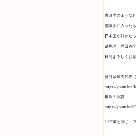
参政党のような利
都議会に入った
日本国が好きだ
練馬区 世田谷
検討よろしくお
神谷宗幣党代表（
↓
https://youtu.b
最近の演説
↓
https://youtu.b
14年前と同じ 