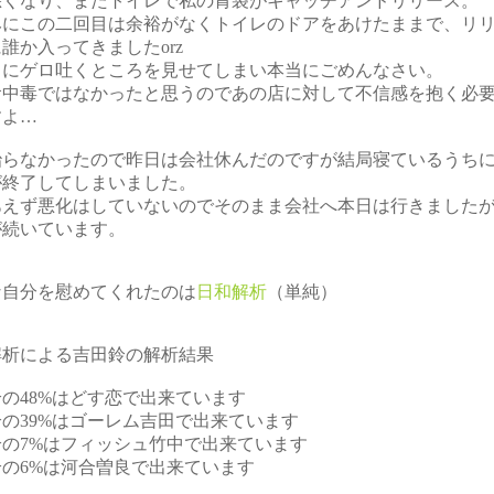
悪くなり、またトイレで私の胃袋がキャッチアンドリリース。
みにこの二回目は余裕がなくトイレのドアをあけたままで、リ
誰か入ってきましたorz
中にゲロ吐くところを見せてしまい本当にごめんなさい。
食中毒ではなかったと思うのであの店に対して不信感を抱く必
すよ…
治らなかったので昨日は会社休んだのですが結局寝ているうち
が終了してしまいました。
あえず悪化はしていないのでそのまま会社へ本日は行きました
が続いています。
な自分を慰めてくれたのは
日和解析
（単純）
解析による吉田鈴の解析結果
の48%はどす恋で出来ています
の39%はゴーレム吉田で出来ています
鈴の7%はフィッシュ竹中で出来ています
鈴の6%は河合曽良で出来ています