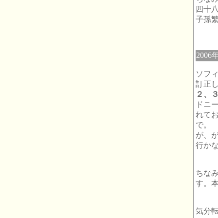
四十
子孫繁
2006
ソフ
訂正
２、
ドニ
れて
で。
が、
行かな
ちな
す。
気分