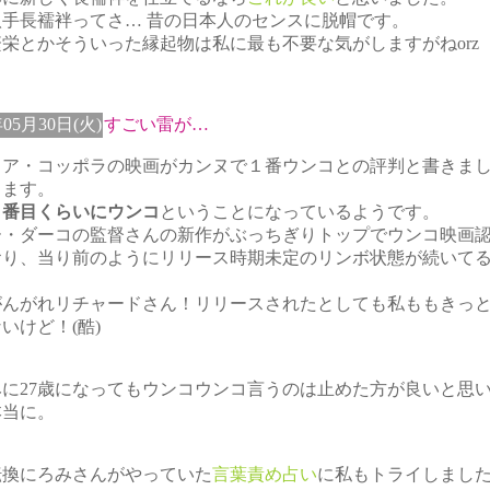
八手長襦袢ってさ… 昔の日本人のセンスに脱帽です。
栄とかそういった縁起物は私に最も不要な気がしますがねorz
年05月30日(火)
すごい雷が…
ィア・コッポラの映画がカンヌで１番ウンコとの評判と書きま
します。
３番目くらいにウンコ
ということになっているようです。
ー・ダーコの監督さんの新作がぶっちぎりトップでウンコ映画
おり、当り前のようにリリース時期未定のリンボ状態が続いて
がんがれリチャードさん！リリースされたとしても私ももきっ
いけど！(酷)
みに27歳になってもウンコウンコ言うのは止めた方が良いと思
本当に。
転換にろみさんがやっていた
言葉責め占い
に私もトライしまし