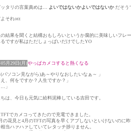
ピッタリの言葉責めは…
よいではないかよいではないか
だそう
よそれorz
人の結果を聞くと結構おもしろいというか腐的に美味しいフレ
あるですが私はただしょっぱいだけでしたYO
年05月29日(月)
やっぱカメコすると熱くなる
(パソコン見ながら)あ～やりなおしたいなぁ～ 」
「え、何をですか？人生ですか？」
「…」
にちは、今日も元気に給料泥棒している吉田です。
TFTでカメコってきたので充電できました。
月の花見と4月のTFTの写真を早くアプしないといけないのに
で相当ハァハァしていてレタッチ捗りません。