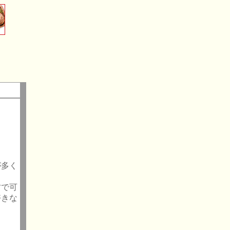
が多く
古で可
好きな