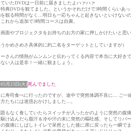
していたDVDは一日前に届きましたよハァハァ
は特典DVDを観てました。というかそれだけで3時間くらいあっ
編を観る時間がなく…明日も一応ちゃんと起きないといけない
にこれから追加で3時間コースは自粛。
大画面やプロジェクタをお持ちのお方の家に押しかけたいと思
いうかめさめさ具体的に約二名をターゲットとしていますが）
ターさんの情熱がムンムンと伝わってくる内容で本当に大好き
いない人は是非！一緒に観ましょう。
年05月23日(火)
死んでました
日に寿司食べに行ったのですが、途中で突然体調不良に… ご一
た方たちには迷惑おかけしました…。
問題もなく食していたらスイッチが入ったかのように突然の腹
に駆け込んだら脂汗＆冷や汗の末に突然の嘔吐感、そしてリバ
りの腹痛にしばしトイレで呆然とした後に席に戻ったら一瞬で