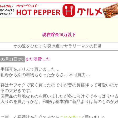
現在貯金10万以下
オの道をひたすら突き進むサラリーマンの日常
年05月31日(水)
また浪費した
と半幅帯をふりふで買いました…
て祖母から絽の着物もらったからさ… 不可抗力…
襦袢はヤフオクで安く買ったのですが昔の長襦袢って可愛いの
めるの大好きです。
今回新品の無地なものを買いましたが冬に向けてでやっぱり中
柄入りのを買おうかな。和服は基本的に新品よりは昔のものが
。
みに新しく長襦袢を仕立てるなら
これが良い
と思いました。