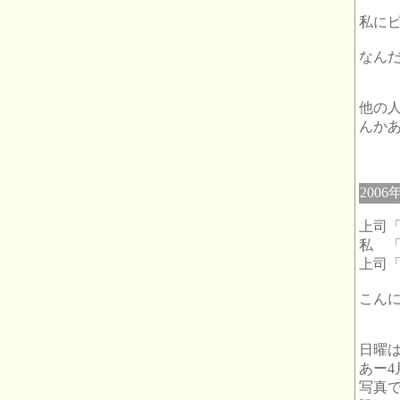
私に
なんだ
他の
んか
2006
上司「
私 
上司
こん
日曜は
あー4
写真