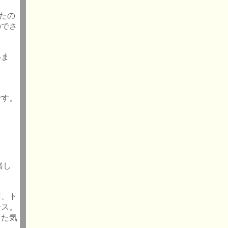
たの
のでさ
いま
です。
緒し
痛、ト
ース。
また気