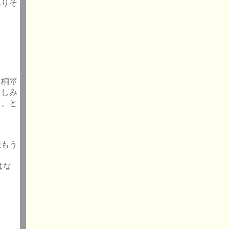
ありそ
て桐箪
・しみ
し、と
読もう
はな