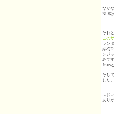
なか
BL
それ
この
ラン
結構D
ンジャ
みです
Jes
そし
した
…お
あり