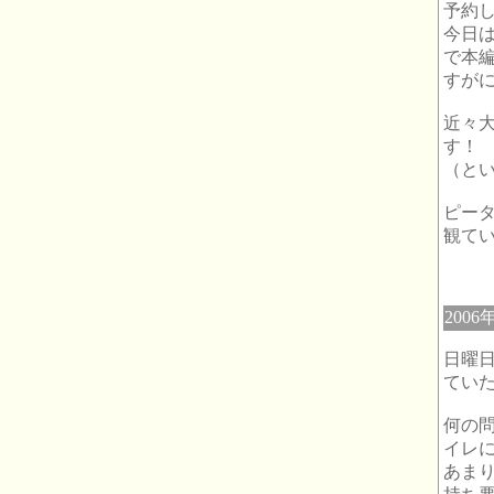
予約
今日
で本
すが
近々
す！
（と
ピー
観て
2006
日曜
てい
何の
イレ
あま