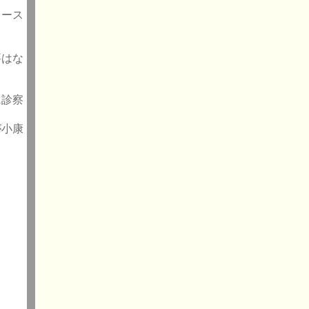
リース
要はな
に診察
が小康