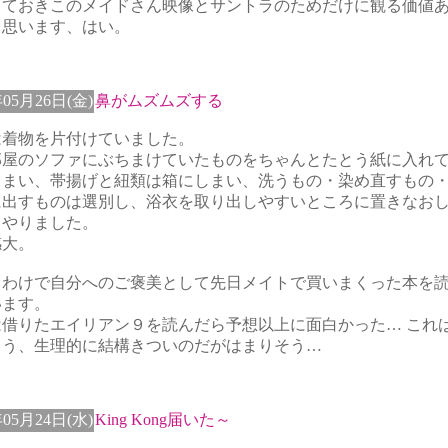
さておきこのメイドさん映像とサントラのためだけに観る価値
と思います、はい。
年05月26日(金)
鼻がムズムズする
は着物を片付けていました。
部屋のソファにぶちまけていたものをちゃんとたとう紙に入れ
しまい、帯揚げと紐類は箱にしまい、洗うもの・染め直すもの
に出すものは選別し、浴衣を取り出しやすいところに置きなお
りやりました。
感大。
うわけで自分へのご褒美として先日メイトで買いまくった本を
います。
は借りたエイリアン９を読んだら予想以上に面白かった… これ
ろう、生理的に結構きついのだがはまりそう…
年05月24日(水)
King Kong届いた～