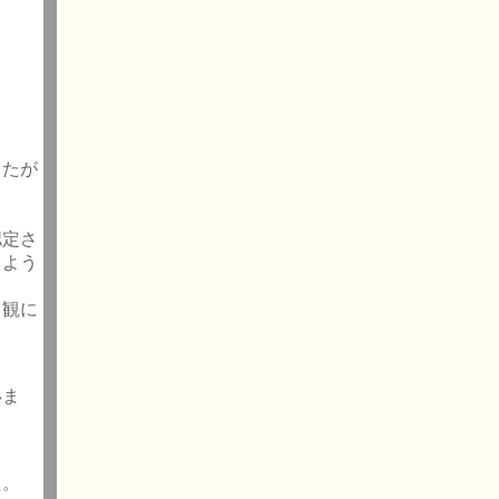
したが
認定さ
るよう
と観に
いま
た。