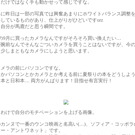
るだけではなく手も動かせって感じですな。
みに昨日は一部の写真では興奮あまりにホワイトバランス調整
しているものがあり、仕上がりがひどいですorz
に自分が馬鹿だと思う瞬間です。
前の9月に買ったカメラなんですがそろそろ買い換えたい…
が腕前なんでそんなごついカメラを買うことはないですが、今
う少しまともなカメラにしようと思います。
カメラの前にパソコンですな。
うかパソコンとかカメラとか考える前に夏祭りの本をどうしよ
ド本と日和本… 両方がんばります！目指せ有言実行！
うわけで自分のモチベーションを上げる画像。
カンヌで一番のウンコ映画と名高い(…)、ソフィア・コッポラ
リー・アントワネット」です。