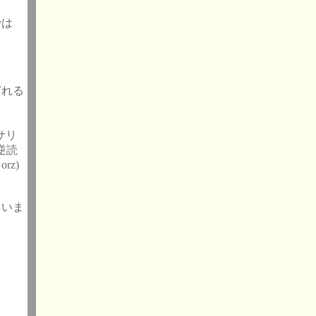
では
どれる
サリ
逆読
z)
らいま