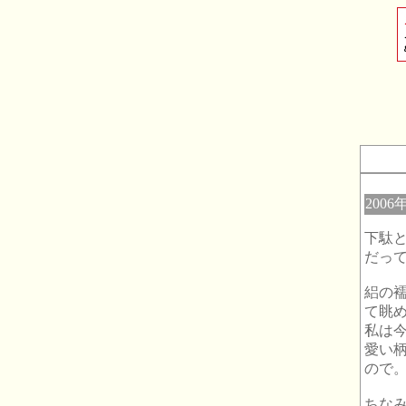
2006
下駄
だっ
絽の
て眺
私は
愛い
ので
ちな