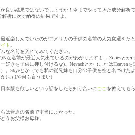
なか良い結果ではないでしょうか！今までやってきた成分解析
成分解析に次ぐ納得の結果ですよ。
と最近楽しんでいたのがアメリカの子供の名前の人気変遷をた
サイト
。
ダムな名前を入れてみてください。
QNな名前が最近人気出ているのがわかりますよ… Zooeyとか(
ー好きを子供に押し付けるな)。Nevaehとか（これはHeavenを
）。Skyeとか（でも私の従兄妹も自分の子供を空と名づけたよor
usとか(もはや何も言うまい)
て日本版も欲しいという話をしたら知り合いに
ここ
を教えても
。
いらは普通の名前で本当によかった。
がとうお父様お母様。