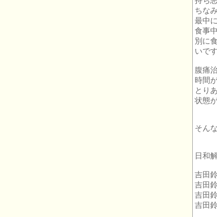
持ち
ちな
最中に
食事
別に
いで
腹痛
時間
とり
状態
そん
日和
吉田鈴
吉田鈴
吉田
吉田