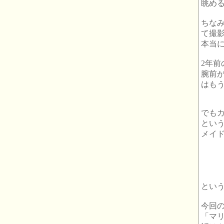
眺め
ちな
て撮影
本当
2年
腕前
はも
でも
とい
メイ
とい
今回の
「マ