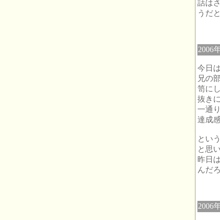
話は
うだ
2006
今日
兄の
笥に
抜き
一通
達成
とい
と思
昨日
んだ
2006