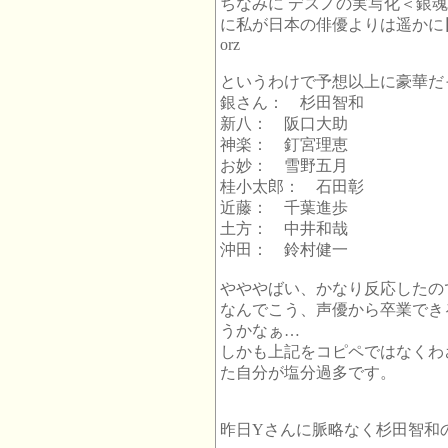
ちなみに デスノの実写化＜銀
に私が日本の俳優よりは遥かに
orz
というわけで予想以上に豪華だ
銀さん： 杉田智和
新八： 阪口大助
神楽： 釘宮理恵
お妙： 雪野五月
桂小太郎： 石田彰
近藤： 千葉進歩
土方： 中井和哉
沖田： 鈴村健一
やややばい、かなり反応したの
なんでこう、声優から卒業でき
うかなぁ…
しかも上記をコピペではなくわ
た自分が塩分過多です。
昨日Yさんに脈略なく杉田智和