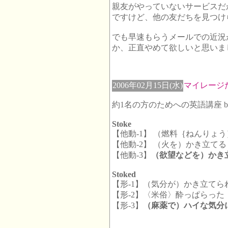
親友がやっていないサービスだ
ですけど、他の友だちを見つけ
でも早速もらうメールでの近況
か、正直やめて欲しいと思いまし
2006年02月15日(水)
マイレージ
約1名の方のためへの英語講座 b
Stoke
【他動-1】 （燃料｛ねんりょ
【他動-2】 （火を）かき立てる
【他動-3】
（欲望などを）かき
Stoked
【形-1】（気分が）かき立て
【形-2】〈米俗〉酔っぱらった
【形-3】
（麻薬で）ハイな気分