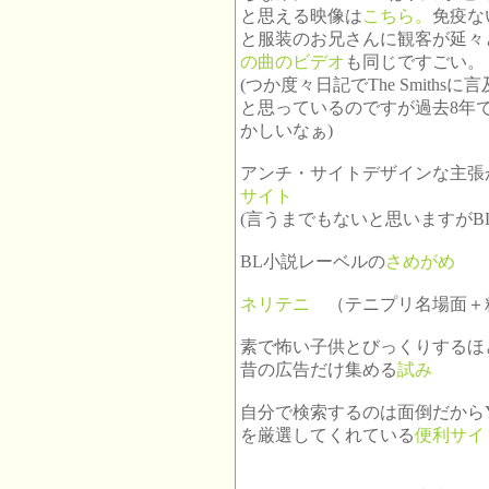
と思える映像は
こちら。
免疫な
と服装のお兄さんに観客が延々
の曲のビデオ
も同じですごい。
(つか度々日記でThe Smit
と思っているのですが過去8年
かしいなぁ)
アンチ・サイトデザインな主張
サイト
(言うまでもないと思いますがB
BL小説レーベルの
さめがめ
ネリテニ
（テニプリ名場面＋粘土
素で怖い子供とびっくりするほ
昔の広告だけ集める
試み
自分で検索するのは面倒だからYou
を厳選してくれている
便利サイ