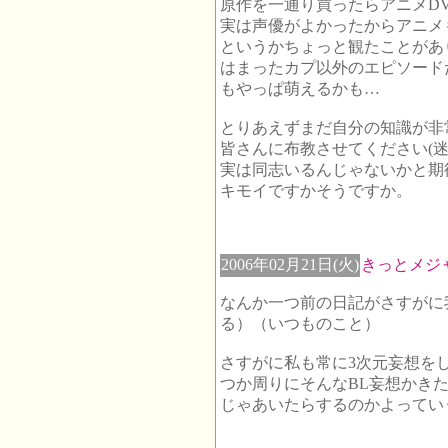
原作を一通り買ったらアニメD
実は声優がよかったからアニメ
というかちょっと観たことがあ
はまったカプ以外のエピソード
もやっぱ萌えるかも…
とりあえずまだ自分の知識が非
皆さんに布教させてください(迷
実は同志いるんじゃないかと期
キモイですかそうですか。
2006年02月21日(火)
きっとメジ
なんか一つ前の日記がさすがに
る）（いつものこと）
さすがに私も常に3次元妄想を
つか周りにそんなBL妄想かき
じゃあいたらするのかよってい