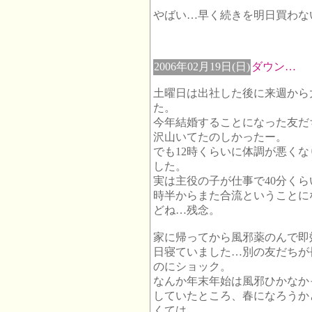
やばい…早く続きを明日買わな
2006年02月19日(日)
ダウン…
土曜日は出社した後に来週から
た。
今年結婚することになった友だ
沢山いてたのしかったー。
でも12時くらいに体調が悪く
した。
実は主役の子が仕事で40分く
時半からまた合流ということに
どね…残念。
家に帰ってから風邪薬のんで即
日寝ていました…別の友だちが
のにショック。
なんか年末年始は風邪ひかなか
していたところ、春になろうか
くては。