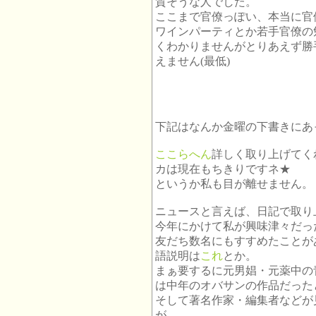
質そうな人でした。
ここまで官僚っぽい、本当に官
ワインパーティとか若手官僚の
くわかりませんがとりあえず勝
えません(最低)
下記はなんか金曜の下書きにあ
ここらへん
詳しく取り上げてく
カは現在もちきりですネ★
というか私も目が離せません。
ニュースと言えば、日記で取り
今年にかけて私が興味津々だったの
友だち数名にもすすめたことが
語説明は
これ
とか。
まぁ要するに元男娼・元薬中の
は中年のオバサンの作品だった
そして著名作家・編集者などが
が。