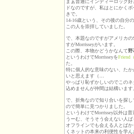
まぁ普通にインディーロック好
ドなのですが、私はとにかくボーカ
きで。
14-16歳という、その後の自
この人を崇拝していました。
で、本題なのですがアメリカのSN
すがMorrisseyがいます。
この際、本物かどうかなんて
野
というわけでMorrisseyを
Frie
た。
特に個人的な意味のない、たか
いと思えます（…
やっぱり恥ずかしいのでこのネタを
込めませんが仲間は結構います
で、折角なので知り合いを探し
ので簡単に見つかりました。
というわけでMorrissey以
うーむ、そうそう会えない人ば
オフラインでも会える人とばか
くネットの本来の利便性を学んだよ