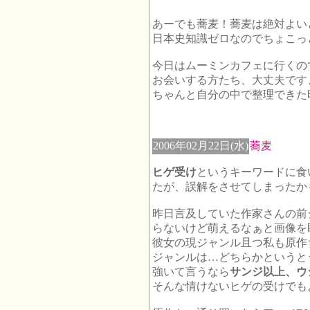
あーでも蕎麦！蕎麦は絶対よい
日本史知識ゼロなのでちょこっ
今日はムーミンカフェに行くの
お会いする方たち、大丈夫です
ちゃんと自分の中で整理できた
2006年02月22日(水)
蕎麦
ヒゲ受け
というキーワードに食
たが、誤解をさせてしまったか
昨日言及していた作家さんの前
らないけど萌えるなぁと画像を
彼女の現ジャンル且つ私も原作
ジャンルは…どちらかというと
強いて言うなら
サンジ以上、ウ
そんな情けないヒゲの受けでも