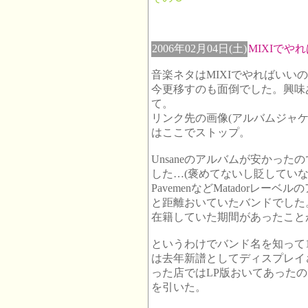
2006年02月04日(土)
MIXIでや
音楽ネタはMIXIでやればいい
今更移すのも面倒でした。興味
て。
リンク先の画像(アルバムジャ
はここでストップ。
Unsaneのアルバムが安かっ
した…(褒めてないし貶していな
PavemenなどMatadorレ
と距離おいていたバンドでした。
在籍していた期間があったこと
というわけでバンド名を知って1
は去年新譜としてディスプレイ
った店ではLP版おいてあった
を引いた。