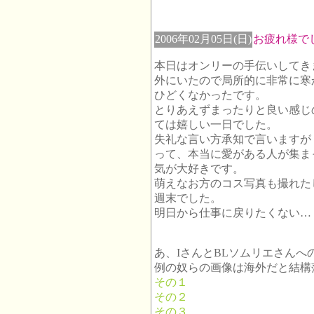
2006年02月05日(日)
お疲れ様で
本日はオンリーの手伝いしてき
外にいたので局所的に非常に寒
ひどくなかったです。
とりあえずまったりと良い感じ
ては嬉しい一日でした。
失礼な言い方承知で言いますが
って、本当に愛がある人が集ま
気が大好きです。
萌えなお方のコス写真も撮れた
週末でした。
明日から仕事に戻りたくない…
あ、IさんとBLソムリエさんへ
例の奴らの画像は海外だと結構落
その１
その２
その３