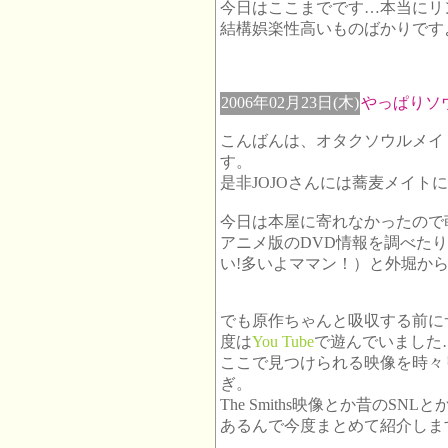
今日はここまでです…本当にリ
結構娯楽性高いものばかりです
2006年02月23日(木)
やっぱりソ
こんばんは、オタクソウルメイ
す。
是非JOJOさんには蕎麦メイト
今日は本屋に寄れなかったので
アニメ版のDVD情報を調べた
い!多いよママン！）と外堀か
でも原作ちゃんと吸収する前に
度は
You Tube
で遊んでいました
ここで見つけられる映像を時々
ぎ。
The Smiths映像とか昔のS
あるんで今度まとめて紹介しま