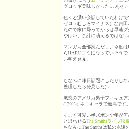
囲気が似合う
ムーミンカフェ
に
グロッギ美味しかった… あそ
色々と濃い会話していたわけで
ゼロ（むしろマイナス）な吉田
たので家に帰ってからは早速グ
やばい、余計に萌えるではない
マンガも全部読んだし、今度は
らHARUコミになっていそう
い萌え発見。
ちなみに昨日話題にしたりしな
整理したら発見した)：
魅惑のアメリカ男子フィギュア
(120%オネエキャラで最高で
すごく可愛い半ズボン少年が何故か
と思わせる
The Smithsライブ映
ちなみにThe Smithsは私