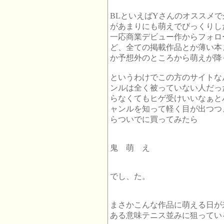
BLといえばYさんのオススメ
があまりにも萌えでびっくりし
一応商業デビュー作からフォロ
ど、全ての掲載作品とか薄い本
か予想外のところから萌えが降
というわけでこの方のサイトな
ンルは全く被っていない人だっ
らなくてもヒゲ受けいいなぁと
ャンルを知って軽く目が出つつ
らついでに買ってみたら
鬼 萌 え
でし、た。
まさかこんな作品に萌える日が
ある意味テニス並みに狙ってい