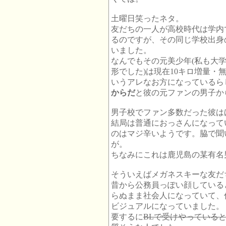
土曜日笑ったネタ。
友だちの一人が高校時代は学内
るのですが、その同じ学校出身
いました。
なんでもその元美少年(私も大
形でした)は現在10キロ増量
いうアレなお方になっているら
からだ
と彼の元ファンの男子か
男子校でファン多数だった彼は
結局は普通におっさんになって
のはマジ辛いようです。脇で聞
が。
ちなみにこれは鹿児島の某有名
そういえばメガネスキーな友だ
昔から公務員っぽい顔している
らぬまま社会人になっていて、
ビジュアルになっていました。
要するに
BLで受けやっている