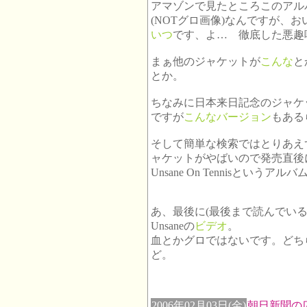
アマゾンで見たところこのアル
(NOTグロ画像)なんですが、
いつ
です、よ… 徹底した悪趣
まぁ他のジャケットが
こんな
と
とか。
ちなみに日本来日記念のジャケ
ですが
こんなバージョン
もある
そして簡単な検索ではとりあえ
ャケットがやばいので発売直後
Unsane On Tennisとい
あ、最後に(最後まで読んでい
Unsaneの
ビデオ
。
血とかグロではないです。どち
ど。
2006年02月03日(金)
朝日新聞の