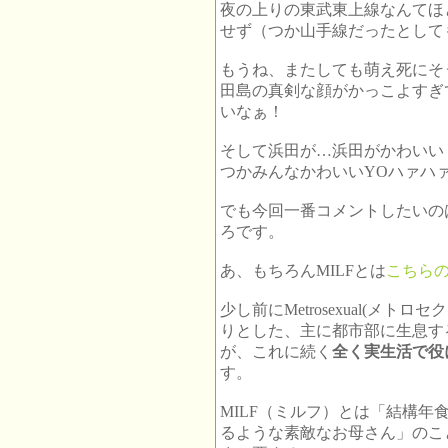
夜の上りの東武東上線なんてほ
せず（つか山手線だったとして
もうね、またしても萌え死にそ
田島の真剣な顔がかっこよすぎ
いなぁ！
そして浜田が…浜田がかわいい
つかみんなかわいいYOハァハァハ
でも今回一番コメントしたいの
ろです。
あ、もちろんMILFとは
こちら
少し前にMetrosexual(メ
りとした、主に都市部に生息す
が、これに続く
全く実生活で役
す。
MILF（ミルフ）とは「結構
るような素敵なお母さん」のこ