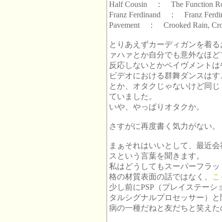
Half Cousin ： The Function 
Franz Ferdinand ： Franz Ferdi
Pavement ： Crooked Rain, Croo
とりあえずカーディガンを着る
ァハァとか自分でも意外なほど
反応しないとかペイヴメントは
ビデオにおける群舞ダンスはす
とか、オタクじゃないけど同じ
ていました。
いや、やっぱりオタクか。
さすがに再度書く気力がない。
まぁそれはいいとして、最近会
スという言葉を聞きます。
私はどうしてもスーパーフラット
格の材質表面の話ではなく、
こ
少し前にPSP（プレイステーシ
タルシグナルプロセッサー）と
病の一種だねと友だちと笑えた