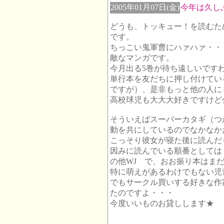
2005年01月07日(金)
今年は久し
どうも、トッキュー！を読むた
です。
ちっこい鬼軍曹にハァハァ・・
敵なマンガです。
今月出る5巻が待ち遠しいです
単行本を友だちに押し付けてい
ですが）、是非もっと他の人に
高校球児も大大大好きですけど
そういえばスーパーカタギ（つ
動を共にしているのでなかなか
こっそり彼女が寝た後に読んだ
因みに読んでいる順番としては
の他WJ で、おお振り本はま
特に萌えがあるわけでもない児
でもサークル買いする好きな作
たのですよ・・・
今度いいものお貸しします★ 