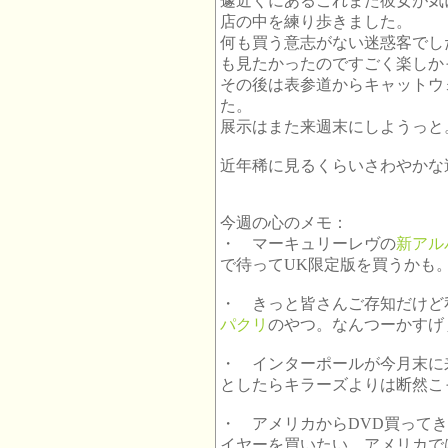
遽近くにあるこれまた彼女が気
店の中を練り歩きました。
何も買う意志がない迷惑客でし
も見たかったのですごく楽しか
その後は表参道からキャットウ
た。
展示はまた来週末にしようっと
近年稀に見るくらいさわやかな
今週の心のメモ：
・ マーキュリーレヴの
新アル
で待ってUK限定版を買うかも
・ きっと皆さんご存知だけど
パクリ
のやつ。なんつーかすげ
・ インターポールが今月末に
としたらキラーズよりは断然こ
・ アメリカからDVD買って
イヤーを買いたい。アメリカで