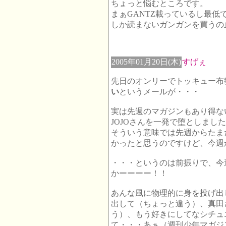
ちょっと悩むところです。
まぁGANTZ載っているし最低
しか読まないガンガンを買うの
2005年01月20日(木)
すげぇ
先日のオンリーでトッキュー布
い
というメールが・・・
実は先週のマガジンもあり得な
JOJOさんを一発で堕としまし
そういう意味では先週からたま
かったと思うのですけど、今週
・・・というのは前振りで、今
かーーーー！！
あんな風に物理的に身を投げ出
出して（ちょっと違う）、真田
う）、もう好きにしてなシチュ
て・・・あぁ（週刊少年マガジ