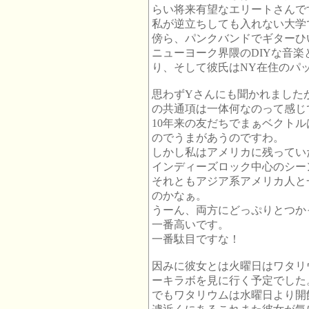
らい将来有望なエリートさんで
私が逆立ちしても入れない大学
傍ら、パンクバンドでギターひ
ニューヨーク界隈のDIYな音
り、そして彼氏はNY在住のパ
思わずYさんにも聞かれました
の共通項は一体何なのって感じ
10年来の友だちでまぁベクト
のでうまがあうのですわ。
しかし私はアメリカに残ってい
インディーズロック中心のシー
それともアジア系アメリカ人と
のかなぁ。
うーん、両方にどっぷりとつか
一番高いです。
一番駄目ですな！
因みに彼女とは火曜日はワタリ
ーキラボを見に行く予定でした
でもワタリウムは水曜日より開