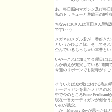
あ、毎日脳内マガジン及び毎日
私のトッキューと遊戯王の解説
ちなみにKさんは真田さん聖域派
です(･･･)
メガネのメグル君が一番好きだ
というかひよこ隊、そしてそれ
企んでいるちっちゃい軍曹とい
いやーこれに加えて金曜日には
んか萌えが充実している1週間
今週のリボーンでも獄寺がすご
そういえば3次元における私の
カーディガンを着たメガネのお
中で今のところFranz Ferdi
現在一番カーディガンが似合う
いのが残念。
しかしMercury Revが思