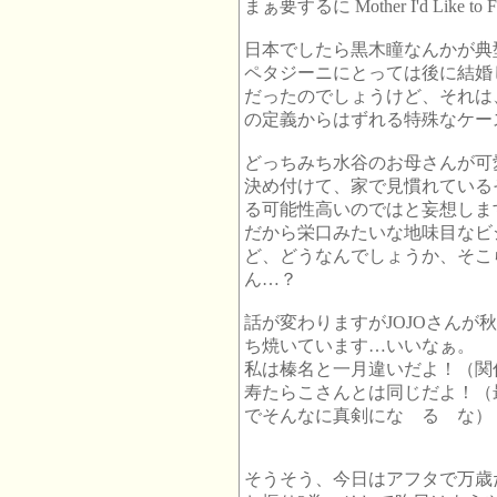
まぁ要するに Mother I'd Lik
日本でしたら黒木瞳なんかが典
ペタジーニにとっては後に結婚
だったのでしょうけど、それは
の定義からはずれる特殊なケー
どっちみち水谷のお母さんが可
決め付けて、家で見慣れている
る可能性高いのではと妄想しま
だから栄口みたいな地味目なビ
ど、どうなんでしょうか、そこ
ん…？
話が変わりますがJOJOさんが
ち焼いています…いいなぁ。
私は榛名と一月違いだよ！（関
寿たらこさんとは同じだよ！（
でそんなに真剣にな る な）
そうそう、今日はアフタで万歳