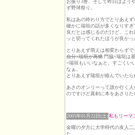
お振り3巻、そして昨日はよう
ず野球祭り。
私はあの終わり方でとりあえず
確かに瑞垣の話が多くなりすぎて
良だとは感じるのだけど、これ
ッと切ってくれたほうが良かっ
とりあえず萌えは相変わらずで
自分×瑞垣が再燃
門脇×瑞垣は
×瑞垣もいいなぁと。すごくい
なぁ。
とりあえず瑞垣が絡んでいたら
あさのオンリーって誰か行く人
のですけど真剣に本をあさりた
2005年01月22日(土)
私もリーマ
金曜の夕方に大学時代の友人二
た。