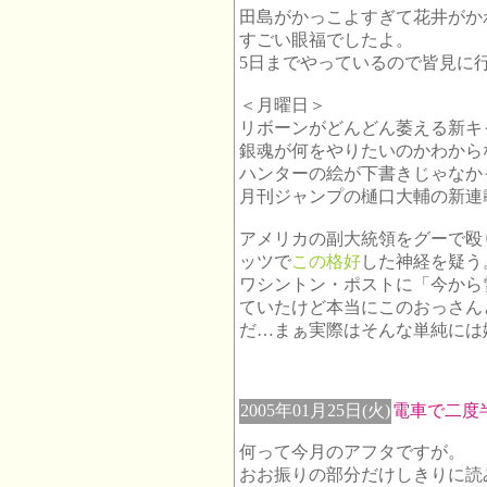
田島がかっこよすぎて花井がか
すごい眼福でしたよ。
5日までやっているので皆見に
＜月曜日＞
リボーンがどんどん萎える新キ
銀魂が何をやりたいのかわから
ハンターの絵が下書きじゃなか
月刊ジャンプの樋口大輔の新連
アメリカの副大統領をグーで殴
ッツで
この格好
した神経を疑う
ワシントン・ポストに「今から
ていたけど本当にこのおっさん
だ…まぁ実際はそんな単純には
2005年01月25日(火)
電車で二度
何って今月のアフタですが。
おお振りの部分だけしきりに読