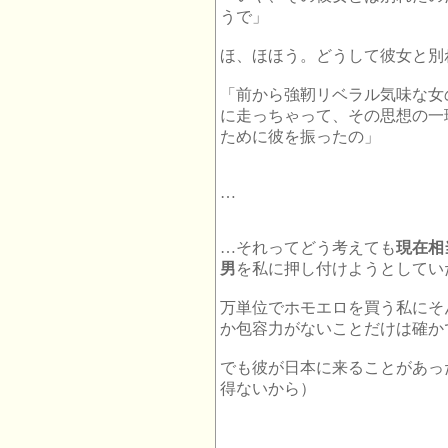
うで」
ほ、ほほう。どうして彼女と別
「前から強靭リベラル気味な女
に走っちゃって、その思想の一
ために彼を振ったの」
…
…それってどう考えても
現在相
男
を私に押し付けようとしてい
万単位でホモエロを買う私にそ
か包容力がないことだけは確か
でも彼が日本に来ることがあっ
得ないから）