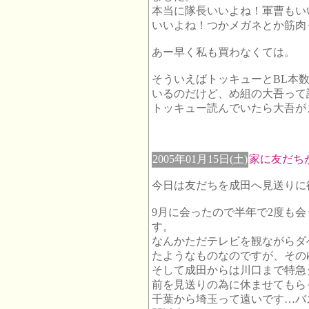
本当に隊長いいよね！軍曹もい
いいよね！つかメガネとか筋肉
あー早く私も買わなくては。
そういえばトッキューとBL本
いるのだけど、め組の大吾って誰
トッキュー読んでいたら大吾が
2005年01月15日(土)
家に友だち
今日は友だちを成田へ見送りに
9月に会ったので半年で2度も
す。
なんかただテレビを観ながらダ
たようなものなのですが、その
そして成田からは川口まで特急
前を見送りの為に休ませてもら
千葉から埼玉って遠いです…バ