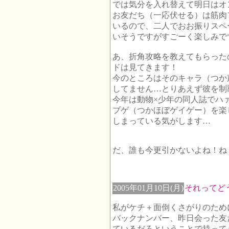
では気分を入れ替えて明日はオ
お友だち（一応伏せる）は筋肉
いるので、二人でおお振りスペ
いそうですがすごーく楽しみで
あ、折角攻略を教えてもらった
ドは見てきます！
今のところはそのキャラ（つか
してません…とりあえず彼を制
今年は動物×少年の同人誌でハ
ブゲ（つかほぼゲイゲー）を楽
しまっている気がします…
だ、誰も今更引かないよね！ね
2005年01月10日(月)
それってど
私がケチ＋面倒くさがりのため
バックナンバー、昨日会った友
ているだろということで持って