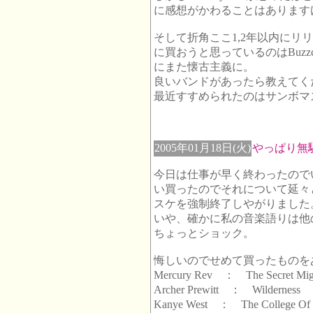
に感想がかわることはあります
そして折角ここ1,2年以内にリ
に買おうと思っているのはBuzzc
にまた懐古主義に。
良いバンドがあったら教えてく
最近すすめられたのはサンボマ
2005年01月18日(火)
やっぱり無
今日は仕事が早く終わったので
い買ったのでそれについて延々
スケを強制終了しやがりました
いや、確かに私の音楽語りは他
ちょっとショック。
悔しいのでせめて買ったものを
Mercury Rev ： The Secret Migr
Archer Prewitt ： Wilderness
Kanye West ： The College Of 