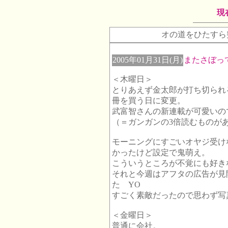
現
オの道をひたすら
2005年01月31日(月)
またさぼっ
＜木曜日＞
とりあえず金太郎が打ち切られ
冊を買う日に変更。
武富智さんの新連載が可愛いの
（＝ガンガンの3倍読むものが
モーニングにすごいオヤジ受け
かったけど設定で鬼萌え。
こういうところが不覚にも好き
それと今週はアフタの広告が
た YO
すごく素敵だったので思わず写
＜金曜日＞
普通に会社。