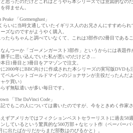
だと思ったのだけどこれはどうやら本シリーズでは意図的なの
るを得ません。
n Peake 「Gormenghast」
前くらいに当時文通していたイギリス人のお兄さんにすすめられ
リーズなのですがようやく購入。
思ったらちゃんと調べていなくて、これは3部作の2冊目である
。
、なんつーか「ゴーメンガースト3部作」というからには表題作
と勝手に思い込んでいた私が悪いのだけどさ…
本日1冊目と3冊目をアマゾンで注文。
に2000年にBBC向けに作成された本シリーズの実写版DVDも
ってベルベットゴールドマインのジョナサンが主役だったんだ
ジャケ買い）
わらず無駄遣いが多い毎日です。
rown 「The DaVinci Code」
日記でもこの人については書いたのですが、今をときめく作家
あえずアメリカではフィクションベストセラーリストに過去58
ンしているという驚異的な500万部＋なヒット作（ペーパーバ
3月に出たばかりだからまだ部数はのびるかと）。