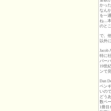
かっ
なん
を一
ね…
のと
で、
以外
Jacob 
特に
パー
19世
ンで
Dan D
ペン
いの
どう
数ペ
1冊目を