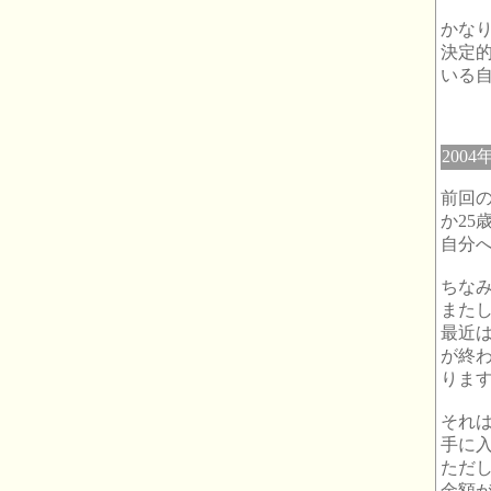
かな
決定
いる
2004
前回
か25
自分への
ちな
また
最近
が終
りま
それ
手に
ただ
金額