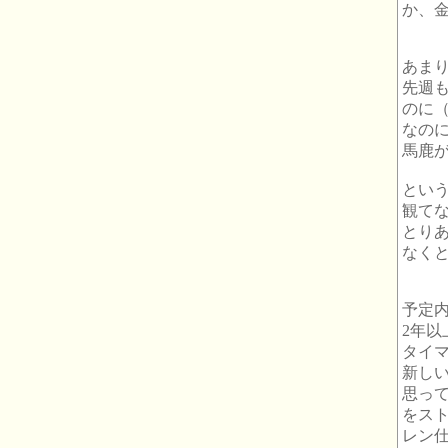
か、
あま
先週
のに
なの
馬鹿
とい
観て
とり
なく
予定
2年
タイ
新しい
思っ
をス
レン