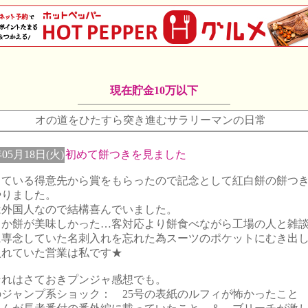
現在貯金10万以下
オの道をひたすら突き進むサラリーマンの日常
年05月18日(火)
初めて餅つきを見ました
している得意先から賞をもらったので記念として紅白餅の餅つ
やりました。
は外国人なので結構喜んでいました。
うか餅が美味しかった…客対応より餅食べながら工場の人と雑
に専念していた名刺入れを忘れた為スーツのポケットにむき出
入れていた営業は私です★
それはさておきプンジャ感想でも。
のジャンプ系ショック： 25号の表紙のルフィが怖かったこ