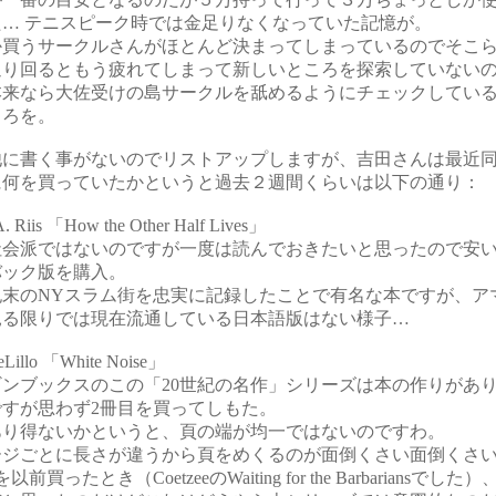
た… テニスピーク時では金足りなくなっていた記憶が。
か買うサークルさんがほとんど決まってしまっているのでそこ
通り回るともう疲れてしまって新しいところを探索していない
本来なら大佐受けの島サークルを舐めるようにチェックしてい
ころを。
他に書く事がないのでリストアップしますが、吉田さんは最近
に何を買っていたかというと過去２週間くらいは以下の通り：
A. Riis 「How the Other Half Lives」
社会派ではないのですが一度は読んでおきたいと思ったので安
バック版を購入。
紀末のNYスラム街を忠実に記録したことで有名な本ですが、ア
見る限りでは現在流通している日本語版はない様子…
eLillo 「White Noise」
ギンブックスのこの「20世紀の名作」シリーズは本の作りがあ
ですが思わず2冊目を買ってしもた。
あり得ないかというと、頁の端が均一ではないのですわ。
ージごとに長さが違うから頁をめくるのが面倒くさい面倒くさ
以前買ったとき（CoetzeeのWaiting for the Barbariansでした