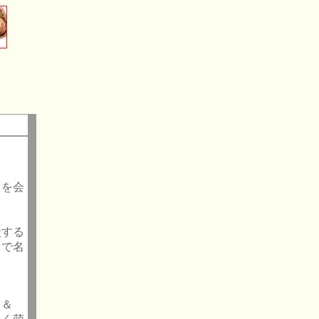
きを会
談する
しで名
と ＆