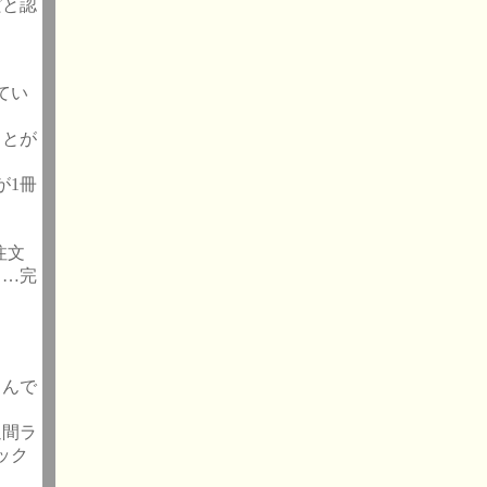
だと認
てい
ことが
が1冊
注文
よ…完
さんで
週間ラ
ック