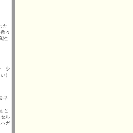
った
の数々
真性
で…少
ない）
最早
ぁと
ッセル
全ハガ