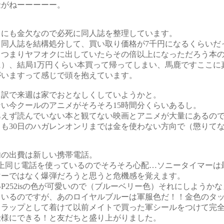
金がねーーーーー。
りにも金欠なので必死に同人誌を整理しています。
も同人誌を結構処分して、買い取り価格が7千円になるくらいだ
（つまりヤフオクに出していたらその倍以上になっただろう本
に）、結局1万円くらい本買って帰ってしまい、馬鹿ですここに
がいますって感じで頭を抱えています。
う訳で来週は家でおとなしくしていようかと。
ない今クールのアニメがそろそろ15時間分くらいあるし。
あえず読んでいない本と観てない映画とアニメが大量にあるの
とも30日のハガレンオンリまでは金を使わない方向で（懲りて
内の出費は新しい携帯電話。
以上同じ電話を使っているのでそろそろ心配…ソニータイマーは
マーではなく爆弾だろうと思うと危機感を覚えます。
P252isの色が可愛いので（ブルーベリー色）それにしようかな
ているのですが、あのロイヤルブルーは軍服色だ！！金色のタ
トラップとして着けて以前メイトで買った軍シールをつけて完
仕様にできる！と友だちと盛り上がりました。