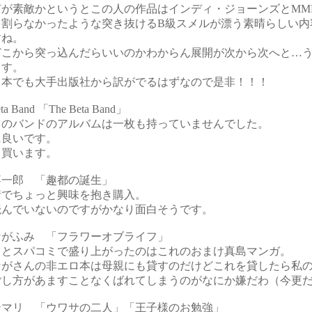
何が素敵かというとこの人の作品はインディ・ジョーンズとMM
て割らなかったような突き抜けるB級スメルが漂う素晴らしい内
すね。
どこから突っ込んだらいいのかわからん展開が次から次へと…
ます。
日本でも大手出版社から訳がでるはずなので是非！！！
eta Band 「The Beta Band」
このバンドのアルバムは一枚も持っていませんでした。
に良いです。
も買います。
嘉一郎 「趣都の誕生」
情でちょっと興味を抱き購入。
読んでいないのですがかなり面白そうです。
ながふみ 「フラワーオブライフ」
ちとスパコミで盛り上がったのはこれのおまけ真島マンガ。
ながさんの非エロ本は母親にも貸すのだけどこれを貸したら私
ごし方があますことなくばれてしまうのがなにか嫌だわ（今更
テマリ 「ウワサの二人」「王子様のお勉強」