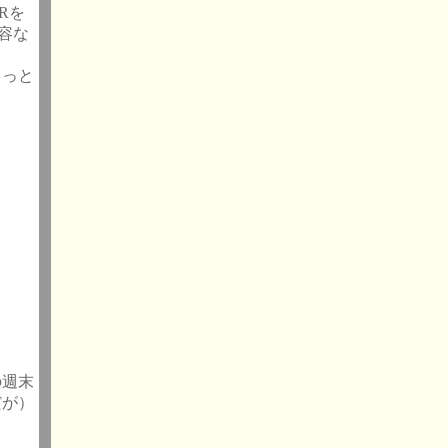
Rを
容な
うっと
の週末
だが）