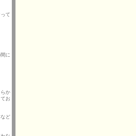
なって
の間に
。
ちらか
してお
本など
使わな