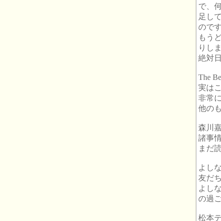
で、
足し
ので
もう
りし
絶対
The B
実は
非常
他の
森川
諸事
まだ
よし
友だ
よし
の過
松本