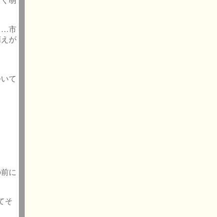
しく萌
て…市
萌えが
ついて
の前に
てそ