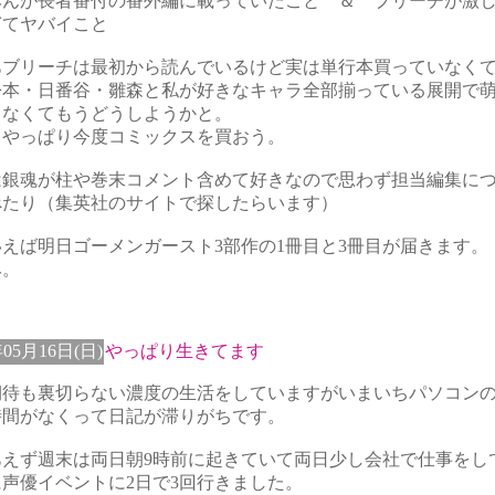
みんが長者番付の番外編に載っていたこと ＆ ブリーチが激
ぎてヤバイこと
あブリーチは最初から読んでいるけど実は単行本買っていなく
松本・日番谷・雛森と私が好きなキャラ全部揃っている展開で
らなくてもうどうしようかと。
、やっぱり今度コミックスを買おう。
は銀魂が柱や巻末コメント含めて好きなので思わず担当編集に
べたり（集英社のサイトで探したらいます）
えば明日ゴーメンガースト3部作の1冊目と3冊目が届きます。
み。
年05月16日(日)
やっぱり生きてます
期待も裏切らない濃度の生活をしていますがいまいちパソコン
時間がなくって日記が滞りがちです。
あえず週末は両日朝9時前に起きていて両日少し会社で仕事をし
声優イベントに2日で3回行きました。