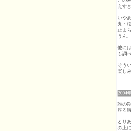
この
えす
いや
丸・
止ま
うん
他に
も調
そうい
楽し
2004
誰の
座る
とり
の上に