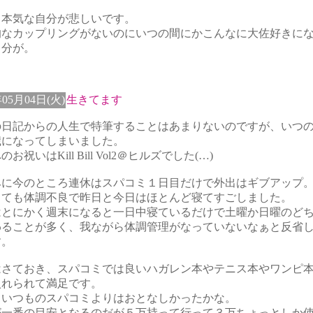
り本気な自分が悲しいです。
的なカップリングがないのにいつの間にかこんなに大佐好きに
自分が。
年05月04日(火)
生きてます
の日記からの人生で特筆することはあまりないのですが、いつ
歳になってしまいました。
お祝いはKill Bill Vol2＠ヒルズでした(…)
みに今のところ連休はスパコミ１日目だけで外出はギブアップ
しても体調不良で昨日と今日はほとんど寝てすごしました。
はとにかく週末になると一日中寝ているだけで土曜か日曜のど
わることが多く、我ながら体調管理がなっていないなぁと反省
す。
はさておき、スパコミでは良いハガレン本やテニス本やワンピ
入れられて満足です。
しいつものスパコミよりはおとなしかったかな。
が一番の目安となるのだが５万持って行って３万ちょっとしか