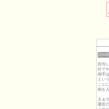
2004
担当
社で
相手
とい
こと
刺を
まぁ
最近