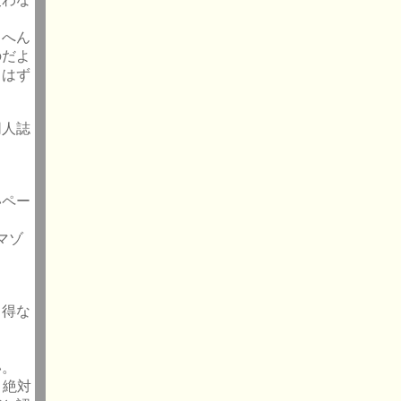
らへん
のだよ
るはず
同人誌
いペー
マゾ
り得な
い。
）、絶対