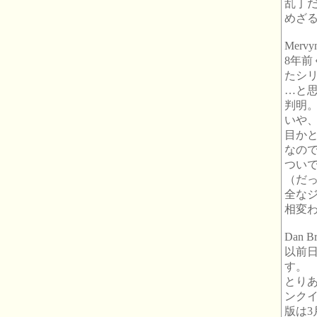
乱丁
めざ
Mervy
8年
たシ
…と
判明
いや
目か
なので
ついで
（だ
全な
相変
Dan B
以前
す。
とり
ンクイ
版は