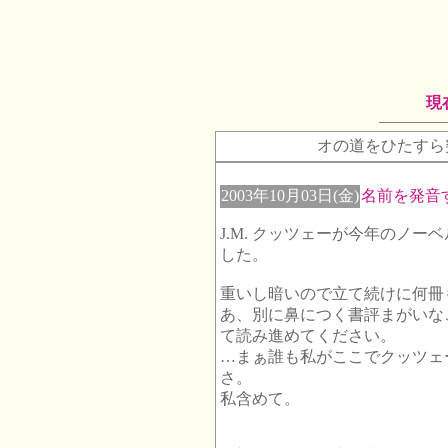
現
オの道をひたすら
2003年10月03日(金)
名前を発音
J.M. クッツェーが今年のノ
した。
重いし暗いので立て続けに何冊
あ、別に鼻につく書評まがいな
て読み進めてください。
…まぁ誰も私がここでクッツェ
さ。
私含めて。