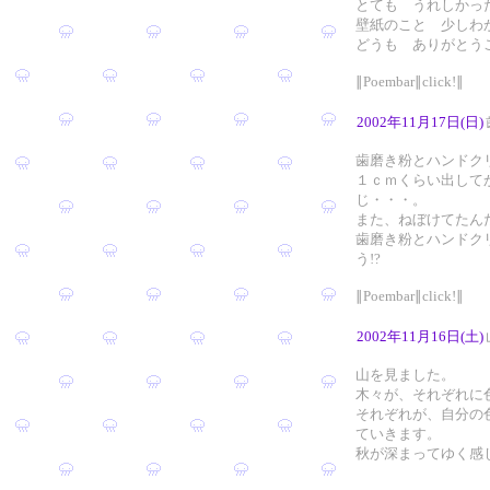
とても うれしかっ
壁紙のこと 少しわ
どうも ありがとう
∥Poembar∥click!∥
2002年11月17日(日)
歯磨き粉とハンドク
１ｃｍくらい出して
じ・・・。
また、ねぼけてたん
歯磨き粉とハンドク
う!?
∥Poembar∥click!∥
2002年11月16日(土)
山を見ました。
木々が、それぞれに
それぞれが、自分の
ていきます。
秋が深まってゆく感