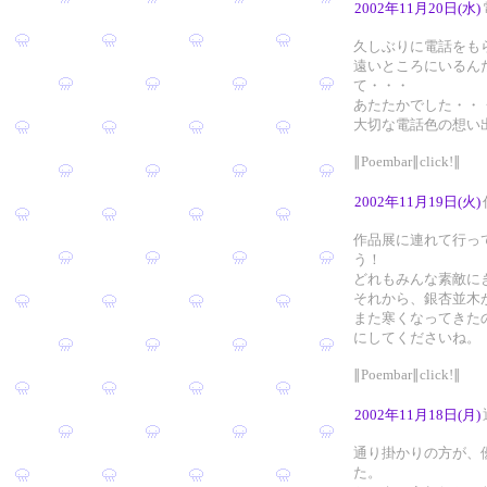
2002年11月20日(水)
久しぶりに電話をも
遠いところにいるん
て・・・
あたたかでした・・
大切な電話色の想い
∥Poembar∥click!∥
2002年11月19日(火)
作品展に連れて行っ
う！
どれもみんな素敵に
それから、銀杏並木
また寒くなってきた
にしてくださいね。
∥Poembar∥click!∥
2002年11月18日(月)
通り掛かりの方が、
た。