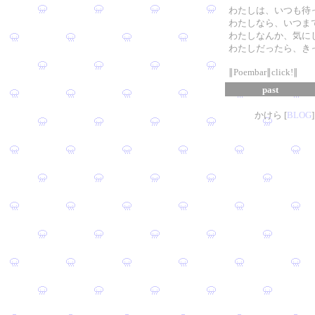
わたしは、いつも待
わたしなら、いつま
わたしなんか、気に
わたしだったら、き
∥Poembar∥click!∥
past
かけら [
B
L
OG
]