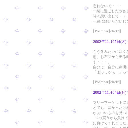
忘れないで・・・
一緒に過ごしたやさ
時々想い出して・・
一緒に輝いただいじ
∥Poembar∥click!∥
2002年11月05日(火)
もう冬みたいに寒く
朝、お布団から出る
す・・・。
自分で、自分に声掛
「よっしゃぁ！」っ
∥Poembar∥click!∥
2002年11月04日(月)
フリーマーケットに
とても 寒かったけ
かあいいものを見つ
「2つ買うから負け
に負けてくれました