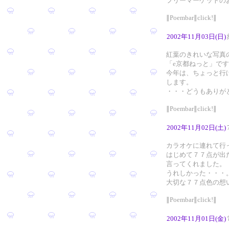
フリーマーケットの
∥Poembar∥click!∥
2002年11月03日(日)
紅葉のきれいな写真
「e京都ねっと」で
今年は、ちょっと行
します。
・・・どうもありが
∥Poembar∥click!∥
2002年11月02日(土)
カラオケに連れて行
はじめて７７点が出
言ってくれました。
うれしかった・・・
大切な７７点色の想
∥Poembar∥click!∥
2002年11月01日(金)