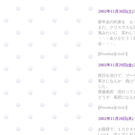
2002年11月30日(土)
新年会の約束を も
まだ、クリスマスも
鬼みたいに 笑わし
・・・ありがとう！
会・・・。
∥Poembar∥click!∥
2002年11月29日(金)
西日を浴びて、ブー
寒さになんか 負け
した。
胃腸風邪 流行って
どうぞ 風邪になん
∥Poembar∥click!∥
2002年11月28日(木)
お蔭様で、１００４
いつも 読んでくだ