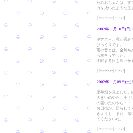
たみおちゃんは、す
力を抜いたような生
∥Poembar∥click!∥
2002年11月10日(日)
夕方ごろ、雹か霰み
びっくりです。
雨の音とは、全然ち
も寒そうでした。
冬眠する日も近いか
∥Poembar∥click!∥
2002年11月09日(土)
里芋畑を見ました。
大きいのやら、小さ
の開いたのやら・・
お日様が、照らして
きょうも また 寒
てくださいね。
∥Poembar∥click!∥