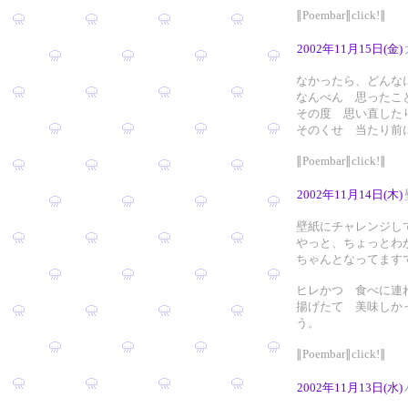
∥Poembar∥click!∥
2002年11月15日(金)
なかったら、どんな
なんべん 思ったこ
その度 思い直した
そのくせ 当たり前
∥Poembar∥click!∥
2002年11月14日(木)
壁紙にチャレンジし
やっと、ちょっとわ
ちゃんとなってます
ヒレかつ 食べに連
揚げたて 美味しか
う。
∥Poembar∥click!∥
2002年11月13日(水)