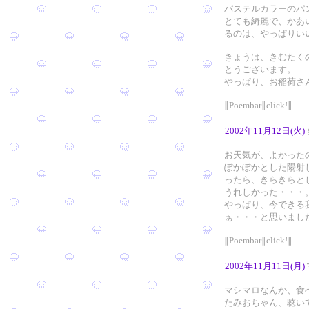
パステルカラーのパ
とても綺麗で、かあ
るのは、やっぱりい
きょうは、きむたく
とうございます。
やっぱり、お稲荷さ
∥Poembar∥click!∥
2002年11月12日(火)
お天気が、よかった
ぽかぽかとした陽射
ったら、きらきらと
うれしかった・・・
やっぱり、今できる
ぁ・・・と思いまし
∥Poembar∥click!∥
2002年11月11日(月)
マシマロなんか、食
たみおちゃん、聴い