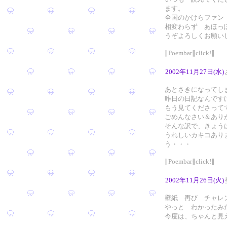
ます。
全国のかけらファン
相変わらず あほっ
うぞよろしくお願い
∥Poembar∥click!∥
2002年11月27日(水)
あとさきになってし
昨日の日記なんです
もう見てくださって
ごめんなさい＆ありがと
そんな訳で、きょう
うれしいカキコあり
う・・・
∥Poembar∥click!∥
2002年11月26日(火)
壁紙 再び チャレ
やっと わかったみ
今度は、ちゃんと見