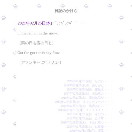
日記のかけら
2021年02月25日(木)
ﾊﾟﾗｯﾊﾟﾗｯﾊﾟｰ・・・
In the rain or in the snow,
（雨の日も雪の日も）
Got the got the funky flow
（ファンキーに行くんだ）
2020年02月25日(火) なにも・・・
2019年02月25日(月) ありがと・・・
2018年02月25日(日) 県民性・・・
2017年02月25日(土) 水栽培の・・・
2016年02月25日(木) 最低気温が・・・
2015年02月25日(水) キャンディーの・・・
2014年02月25日(火) 馬鹿みたい・・・
2013年02月25日(月) １３７１３７・・・
2012年02月25日(土) 今日の・・・
2011年02月25日(金) 五千年・・・
2010年02月25日(木) すみれ咲く・・・
2009年02月25日(水) 白薔薇・・・
2008年02月25日(月) 雪兎・・・