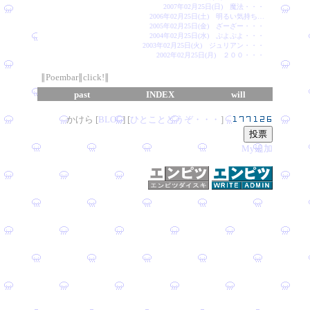
2007年02月25日(日) 魔法・・・
2006年02月25日(土) 明るい気持ち…
2005年02月25日(金) ざーざー・・・
2004年02月25日(水) ぷよぷよ・・・
2003年02月25日(火) ジュリアン・・・
2002年02月25日(月) ２００・・・
∥Poembar∥click!∥
past
INDEX
will
かけら [
B
L
OG
] [
ひとことどうぞ・・・
］
My追加