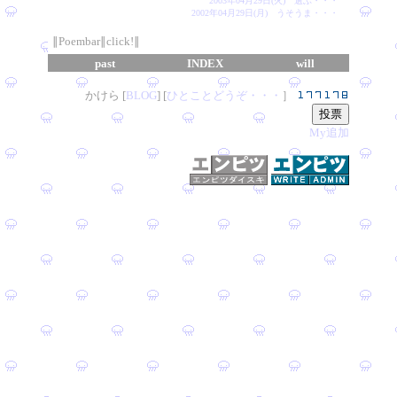
2003年04月29日(火) 選ぶ・・・
2002年04月29日(月) うそうま・・・
∥Poembar∥click!∥
past
INDEX
will
かけら [
B
L
OG
] [
ひとことどうぞ・・・
］
My追加