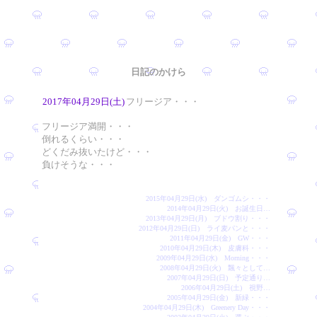
日記のかけら
2017年04月29日(土)
フリージア・・・
フリージア満開・・・
倒れるくらい・・・
どくだみ抜いたけど・・・
負けそうな・・・
2015年04月29日(水) ダンゴムシ・・・
2014年04月29日(火) お誕生日…
2013年04月29日(月) ブドウ割り・・・
2012年04月29日(日) ライ麦パンと・・・
2011年04月29日(金) GW・・・
2010年04月29日(木) 皮膚科・・・
2009年04月29日(水) Morning・・・
2008年04月29日(火) 飄々として…
2007年04月29日(日) 予定通り…
2006年04月29日(土) 視野…
2005年04月29日(金) 新緑・・・
2004年04月29日(木) Greenery Day・・・