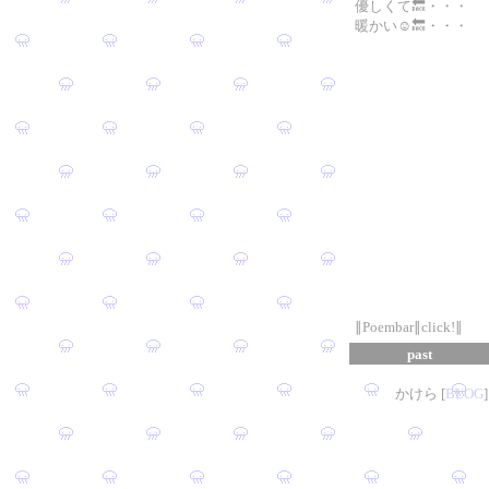
優しくて🔙・・・
暖かい☺🔙・・・
∥Poembar∥click!∥
past
かけら [
B
L
OG
]